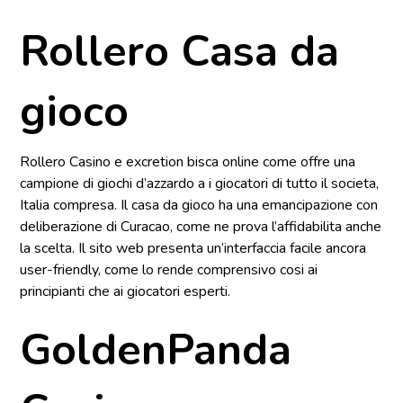
Rollero Casa da
gioco
Rollero Casino e excretion bisca online come offre una
campione di giochi d’azzardo a i giocatori di tutto il societa,
Italia compresa. Il casa da gioco ha una emancipazione con
deliberazione di Curacao, come ne prova l’affidabilita anche
la scelta. Il sito web presenta un’interfaccia facile ancora
user-friendly, come lo rende comprensivo cosi ai
principianti che ai giocatori esperti.
GoldenPanda