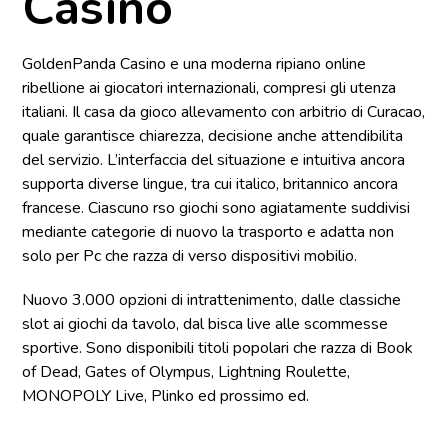
Casino
GoldenPanda Casino e una moderna ripiano online
ribellione ai giocatori internazionali, compresi gli utenza
italiani. Il casa da gioco allevamento con arbitrio di Curacao,
quale garantisce chiarezza, decisione anche attendibilita
del servizio. L’interfaccia del situazione e intuitiva ancora
supporta diverse lingue, tra cui italico, britannico ancora
francese. Ciascuno rso giochi sono agiatamente suddivisi
mediante categorie di nuovo la trasporto e adatta non
solo per Pc che razza di verso dispositivi mobilio.
Nuovo 3.000 opzioni di intrattenimento, dalle classiche
slot ai giochi da tavolo, dal bisca live alle scommesse
sportive. Sono disponibili titoli popolari che razza di Book
of Dead, Gates of Olympus, Lightning Roulette,
MONOPOLY Live, Plinko ed prossimo ed.