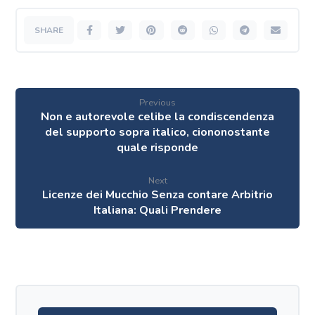
Previous
Non e autorevole celibe la condiscendenza
del supporto sopra italico, ciononostante
quale risponde
Next
Licenze dei Mucchio Senza contare Arbitrio
Italiana: Quali Prendere