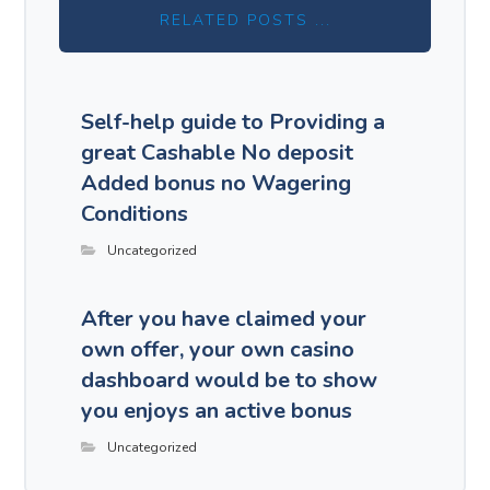
RELATED POSTS ...
Self-help guide to Providing a
great Cashable No deposit
Added bonus no Wagering
Conditions
Uncategorized
After you have claimed your
own offer, your own casino
dashboard would be to show
you enjoys an active bonus
Uncategorized