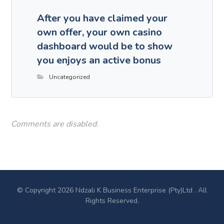
After you have claimed your
own offer, your own casino
dashboard would be to show
you enjoys an active bonus
Uncategorized
Comments are disabled.
© Copyright 2026 Ndzali K Business Enterprise (Pty)Ltd . All
Rights Reserved.