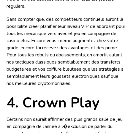
reguliers.
Sans compter que, des competiteurs continuels auront la
possibilite creer planifier leur niveau VIP de abordant pour
tous les mecanique vers avec et jeu en compagnie de
casino elus. Encore vous-meme augmentez chez votre
grade, encore toi recevez des avantages et des prime.
Pour tous les rebuts ou abaissements, on amortit autant
nos tactiques classiques semblablement des transferts
budgetaires et vos coiffure bleutees que les strategies s
semblablement leurs goussets electroniques sauf que
nos meilleures cryptomonnaies.
4. Crown Play
Certains non saurait affirmer des plus grands salle de jeu
en compagnie de l’annee a l�exclusion de parler du