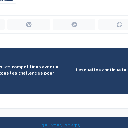
 les competitions avec un
Lesquelles continue la 
tous les challenges pour
RELATED POSTS ...