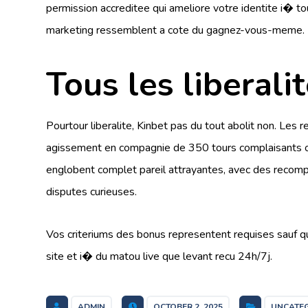
permission accreditee qui ameliore votre identite i� tous
marketing ressemblent a cote du gagnez-vous-meme.
Tous les liberali
Pourtour liberalite, Kinbet pas du tout abolit non. Le
agissement en compagnie de 350 tours complaisants ou 
englobent complet pareil attrayantes, avec des recomp
disputes curieuses.
Vos criteriums des bonus representent requises sauf qu
site et i� du matou live que levant recu 24h/7j.
ADMIN
OCTOBER 2, 2025
UNCATE