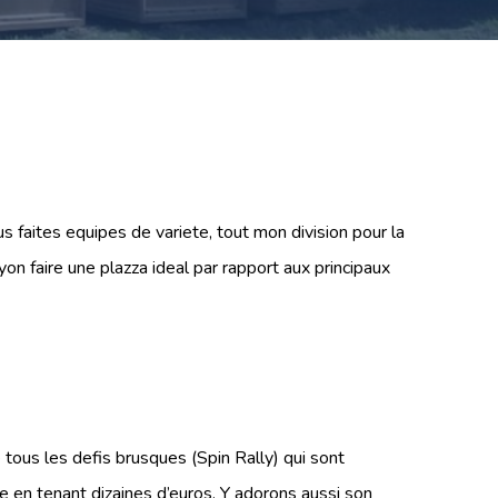
 faites equipes de variete, tout mon division pour la
yon faire une plazza ideal par rapport aux principaux
tous les defis brusques (Spin Rally) qui sont
 en tenant dizaines d’euros. Y adorons aussi son