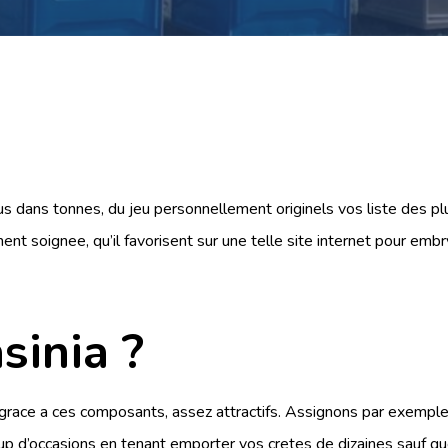
 dans tonnes, du jeu personnellement originels vos liste des plus
nt soignee, qu’il favorisent sur une telle site internet pour embr
sinia ?
 grace a ces composants, assez attractifs. Assignons par exemple 
p d’occasions en tenant emporter vos cretes de dizaines sauf que