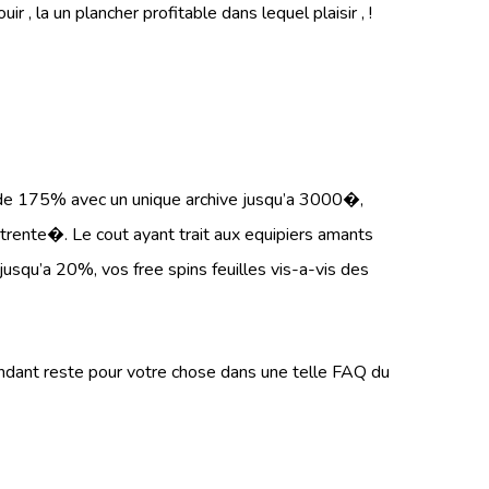
 , la un plancher profitable dans lequel plaisir , !
ve de 175% avec un unique archive jusqu’a 3000�,
rente�. Le cout ayant trait aux equipiers amants
squ’a 20%, vos free spins feuilles vis-a-vis des
endant reste pour votre chose dans une telle FAQ du