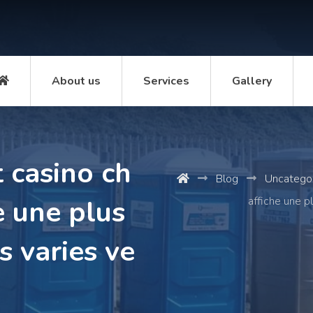
About us
Services
Gallery
t casino ch
Blog
Uncatego
e une plus
affiche une p
 varies ve