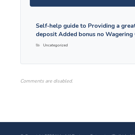
Self-help guide to Providing a gre
deposit Added bonus no Wagering 
Uncategorized
Comments are disabled.