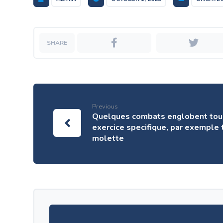
Previous
Quelques combats englobent tous
exercice specifique, par exemple 
molette