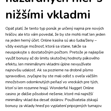
nižšími vkladmi
Opäť platí, že tento typ ponúk je určený najmä pre nových
hráčov, ale kto vám povedal, že by ste mohli mať len jeden
na jeden herný účet. Online kasína sú ako ľudia/ženy –
vždy existuje možnosť, ktorá sa stane, takže sa
neuspokojte s dostatočným počtom. Pretože je najlepšie
využiť bonusy až do limitu skutočnej hodnoty pákového
efektu, len minimálnymi vkladmi úplne nevyužívate
najnovšiu udalosť. Ak sa pozrieme na drobné písmo
spravodlivo, zvyčajne by ste mali odísť s oveľa väčším
množstvom odomknutých peňazí vo vreckách pre tých,
ktorí si len rozumne hrajú. Wonderful Nugget Online
casino je ďalšie pôsobivé riešenie, ktoré má najnižší
minimálny vklad iba desať dolárov. Používatelia získajú
bonusy za vklady hneď po vyplatení pripojených turnajov.