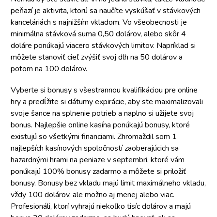
peňazí je aktivita, ktorú sa naučíte vyskúšať v stávkových
kanceláriách s najnižším vkladom. Vo všeobecnosti je
minimálna stávková suma 0,50 dolárov, alebo skôr 4
doláre ponúkajú viacero stávkových limitov. Napríklad si
môžete stanoviť cieľ zvýšiť svoj dlh na 50 dolárov a
potom na 100 dolárov.
Vyberte si bonusy s všestrannou kvalifikáciou pre online
hry a predĺžite si dátumy expirácie, aby ste maximalizovali
svoje šance na splnenie potrieb a naplno si užijete svoj
bonus. Najlepšie online kasína ponúkajú bonusy, ktoré
existujú so všetkými financiami. Zhromaždil som 1
najlepších kasínových spoločností zaoberajúcich sa
hazardnými hrami na peniaze v septembri, ktoré vám
ponúkajú 100% bonusy zadarmo a môžete si priložiť
bonusy. Bonusy bez vkladu majú limit maximálneho vkladu,
vždy 100 dolárov, ale možno aj menej alebo viac.
Profesionáli, ktorí vyhrajú niekoľko tisíc dolárov a majú