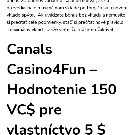
bonus 20 dolárov zadarmo, sa budú hnevať, ak sa
dozvedia iba o maximálnom vklade po tom, čo sa o novom
vklade spýtali. Ak uvádzate bonus bez vkladu a nemusíte
si prečítať celé podmienky, stačí si prečítať nové pravidlo
„maximálny vklad“, takže viete, čo môžete očakávať.
Canals
Casino4Fun –
Hodnotenie 150
VC$ pre
vlastníctvo 5 $