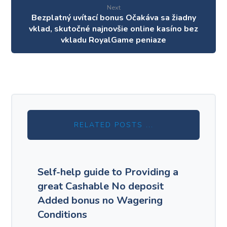
Next
Bezplatný uvítací bonus Očakáva sa žiadny
vklad, skutočné najnovšie online kasíno bez
vkladu RoyalGame peniaze
RELATED POSTS ...
Self-help guide to Providing a
great Cashable No deposit
Added bonus no Wagering
Conditions