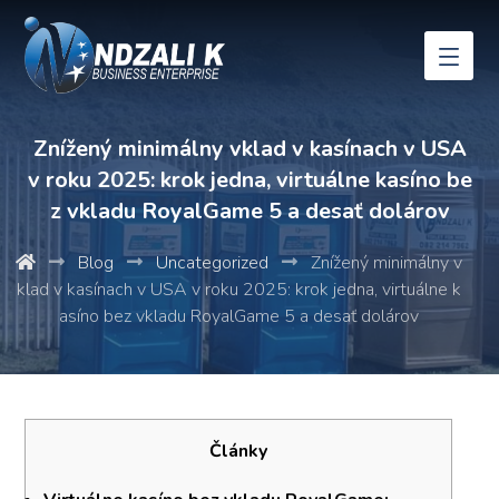
Znížený minimálny vklad v kasínach v USA
v roku 2025: krok jedna, virtuálne kasíno be
z vkladu RoyalGame 5 a desať dolárov
Blog
Uncategorized
Znížený minimálny v
klad v kasínach v USA v roku 2025: krok jedna, virtuálne k
asíno bez vkladu RoyalGame 5 a desať dolárov
Články