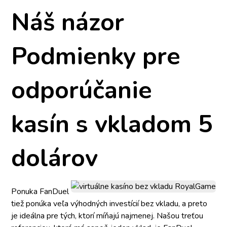
Náš názor
Podmienky pre
odporúčanie
kasín s vkladom 5
dolárov
Ponuka FanDuel
tiež ponúka veľa výhodných investícií bez vkladu, a preto
je ideálna pre tých, ktorí míňajú najmenej. Našou treťou