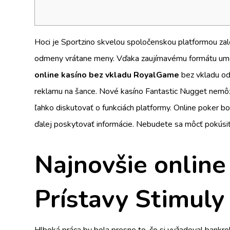
Hoci je Sportzino skvelou spoločenskou platformou zal
odmeny vrátane meny. Vďaka zaujímavému formátu umož
online kasíno bez vkladu RoyalGame
bez vkladu od
reklamu na šance. Nové kasíno Fantastic Nugget nemô
ľahko diskutovať o funkciách platformy. Online poker bon
ďalej poskytovať informácie. Nebudete sa môcť pokúsiť 
Najnovšie online
Prístavy Stimuly