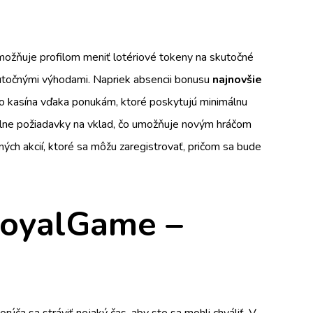
umožňuje profilom meniť lotériové tokeny na skutočné
utočnými výhodami.
Napriek absencii bonusu
najnovšie
ho kasína vďaka ponukám, ktoré poskytujú minimálnu
lne požiadavky na vklad, čo umožňuje novým hráčom
aných akcií, ktoré sa môžu zaregistrovať, pričom sa bude
 RoyalGame –