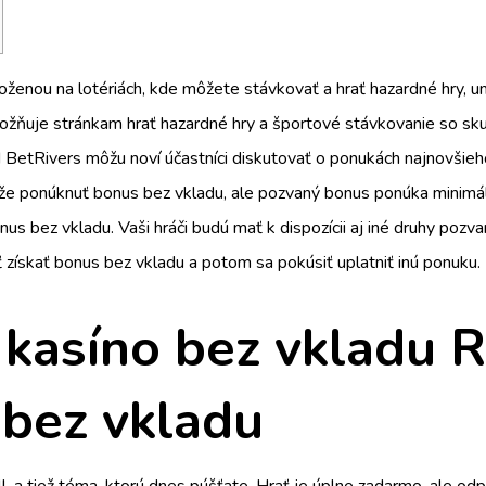
oženou na lotériách, kde môžete stávkovať a hrať hazardné hry, 
ňuje stránkam hrať hazardné hry a športové stávkovanie so sk
 BetRivers môžu noví účastníci diskutovať o ponukách najnovšie
že ponúknuť bonus bez vkladu, ale pozvaný bonus ponúka minimá
us bez vkladu. Vaši hráči budú mať k dispozícii aj iné druhy pozv
získať bonus bez vkladu a potom sa pokúsiť uplatniť inú ponuku.
 kasíno bez vkladu
 bez vkladu