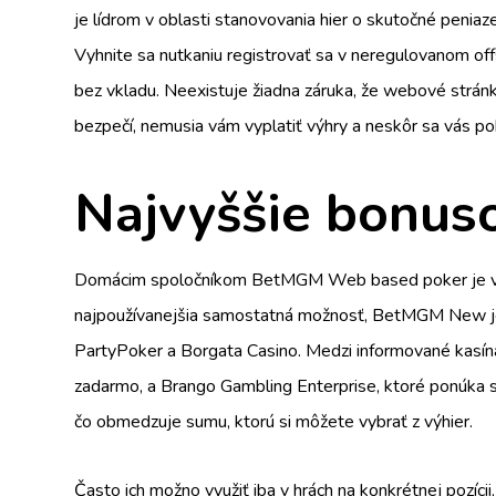
je lídrom v oblasti stanovovania hier o skutočné peniaz
Vyhnite sa nutkaniu registrovať sa v neregulovanom off
bez vkladu. Neexistuje žiadna záruka, že webové stránk
bezpečí, nemusia vám vyplatiť výhry a neskôr sa vás po
Najvyššie bonus
Domácim spoločníkom BetMGM Web based poker je v sk
najpoužívanejšia samostatná možnosť, BetMGM New jer
PartyPoker a Borgata Casino. Medzi informované kasín
zadarmo, a Brango Gambling Enterprise, ktoré ponúka
čo obmedzuje sumu, ktorú si môžete vybrať z výhier.
Často ich možno využiť iba v hrách na konkrétnej pozíci