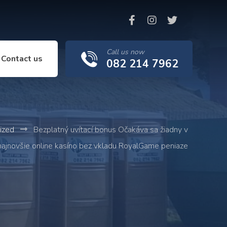
Call us now
Contact us
082 214 7962
ized
Bezplatný uvítací bonus Očakáva sa žiadny v
najnovšie online kasíno bez vkladu RoyalGame peniaze