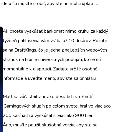
e a čo musíte urobiť, aby ste ho mohli uplatniť.
Ak chcete vyskúšať bankomat mimo kruhu, za každý
týždeň prihlásenia vám vrátia až 10 dolárov. Pozrite
sa na DraftKings, čo je jedna z najlepších webových
stránok na hranie univerzitných podujatí, ktoré sú
momentálne k dispozícii. Zadajte určité osobné
informácie a uveďte meno, aby ste sa prihlásili.
Matt sa zúčastnil viac ako desiatich stretnutí
iGamingových skupín po celom svete, hral vo viac ako
200 kasínach a vyskúšal si viac ako 900 hier.
Áno, musíte použiť skúšobnú verziu, aby ste sa