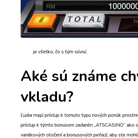
je všetko, čo s tým súvisí.
Aké sú známe ch
vkladu?
Ľudia majú prístup k tomuto typu nových ponúk prostr
prístup k týmto bonusom zadaním „ATSCASINO“ ako svoj
vanilkových otočení a bonusových peňazí, aby ste mohli 