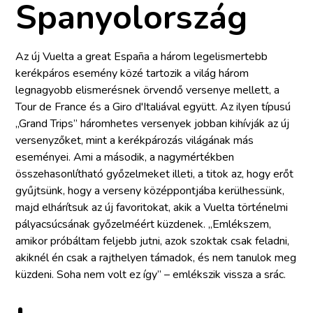
Spanyolország
Az új Vuelta a great España a három legelismertebb
kerékpáros esemény közé tartozik a világ három
legnagyobb elismerésnek örvendő versenye mellett, a
Tour de France és a Giro d'Italiával együtt. Az ilyen típusú
„Grand Trips” háromhetes versenyek jobban kihívják az új
versenyzőket, mint a kerékpározás világának más
eseményei. Ami a második, a nagymértékben
összehasonlítható győzelmeket illeti, a titok az, hogy erőt
gyűjtsünk, hogy a verseny középpontjába kerülhessünk,
majd elhárítsuk az új favoritokat, akik a Vuelta történelmi
pályacsúcsának győzelméért küzdenek. „Emlékszem,
amikor próbáltam feljebb jutni, azok szoktak csak feladni,
akiknél én csak a rajthelyen támadok, és nem tanulok meg
küzdeni. Soha nem volt ez így” – emlékszik vissza a srác.