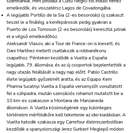
számítaniuk, mint például a Cuitu Negru-tól induló nehéz
emelkedők, és visszatérsz Lagos de Covadongába.
A legújabb Portillo de la Sia (2-es besorolás) új szakaszt
teszel le a fináléig, a kerékpárosok pedig gyakran a
Puerto de Los Tornoson (2-es besorolás) keresztül jutnak
el a végső emelkedőhöz.
Aleksandr Vlasov, aki a Tour de France-on is kiesett, és
Dani Martínez mellett csatlakozik a robbanékony
csapathoz. Pénteken kezdődik a Vuelta a España
legújabb, 79. állomása, és az új csoportok bejelentették a
nagy utazás felállását a nagy nap előtt. Pablo Castrillo
élete legújabb győzelmét aratta, és az Equipo Kern
Pharma tucatnyi Vuelta a España versenyzőt vonultatott
fel a színpadra, miután szenzációs rohamot mutatott be a
10 km-es szakaszon a Montana de Manzaneda
állomáson. A Vuelta közönségének egy különleges
történelmi mérföldkőre kell tekintenie az idei kiadásban. A
Vuelta hatodik szakasza egy Carrefour élelmiszerboltban
kezdődik a spanyolországi Jerez Surben! Meglepő módon