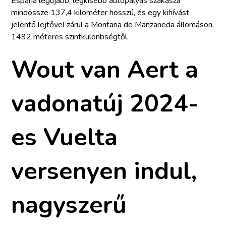
España legújabb, legkisebb autópályás szakasza
mindössze 137,4 kilométer hosszú, és egy kihívást
jelentő lejtővel zárul a Montana de Manzaneda állomáson,
1492 méteres szintkülönbségtől.
Wout van Aert a
vadonatúj 2024-
es Vuelta
versenyen indul,
nagyszerű