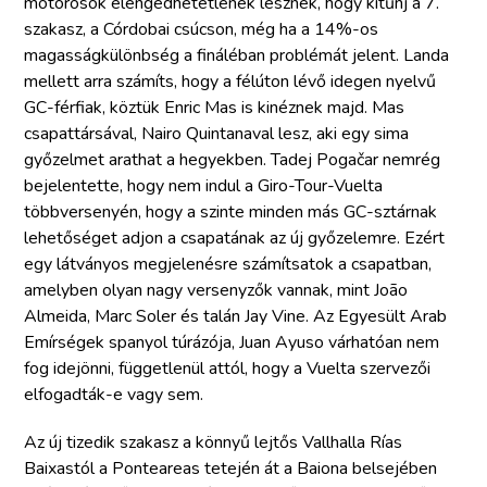
motorosok elengedhetetlenek lesznek, hogy kitűnj a 7.
szakasz, a Córdobai csúcson, még ha a 14%-os
magasságkülönbség a fináléban problémát jelent. Landa
mellett arra számíts, hogy a félúton lévő idegen nyelvű
GC-férfiak, köztük Enric Mas is kinéznek majd. Mas
csapattársával, Nairo Quintanaval lesz, aki egy sima
győzelmet arathat a hegyekben. Tadej Pogačar nemrég
bejelentette, hogy nem indul a Giro-Tour-Vuelta
többversenyén, hogy a szinte minden más GC-sztárnak
lehetőséget adjon a csapatának az új győzelemre. Ezért
egy látványos megjelenésre számítsatok a csapatban,
amelyben olyan nagy versenyzők vannak, mint João
Almeida, Marc Soler és talán Jay Vine. Az Egyesült Arab
Emírségek spanyol túrázója, Juan Ayuso várhatóan nem
fog idejönni, függetlenül attól, hogy a Vuelta szervezői
elfogadták-e vagy sem.
Az új tizedik szakasz a könnyű lejtős Vallhalla Rías
Baixastól a Ponteareas tetején át a Baiona belsejében