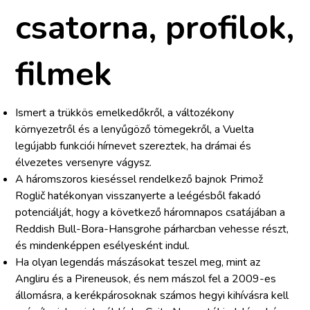
csatorna, profilok,
filmek
Ismert a trükkös emelkedőkről, a változékony
környezetről és a lenyűgöző tömegekről, a Vuelta
legújabb funkciói hírnevet szereztek, ha drámai és
élvezetes versenyre vágysz.
A háromszoros kieséssel rendelkező bajnok Primož
Roglič hatékonyan visszanyerte a leégésből fakadó
potenciálját, hogy a következő háromnapos csatájában a
Reddish Bull-Bora-Hansgrohe párharcban vehesse részt,
és mindenképpen esélyesként indul.
Ha olyan legendás mászásokat teszel meg, mint az
Angliru és a Pireneusok, és nem mászol fel a 2009-es
állomásra, a kerékpárosoknak számos hegyi kihívásra kell