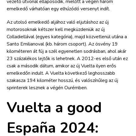
vezető útvonal ellaposodik, mielőtt a végén három
emelkedő várhatóan egy elhúzódó versenyt indít.
Az utolsó emelkedő aljához való eljutáshoz az új
motorosoknak kétszer kell megküzdeniük az új
Colladiellával (egyes kategória), majd közvetlenül utána a
Santo Emilianoval (kb. három csoport). Az ösvény 19
kilométeren át fúj a szél egyenetlen sodrásban, ahol akár
23 százalékos lejtők is lehetnek. A 2012-es első után ez
csak a második dátum, amikor az új Vuelta ilyen erős
emelkedőn indult. A Vuelta következő leghosszabb
szakasza 194 kilométer hosszú, és valószínűleg az új
sprinterek lesznek a végén Ourémben.
Vuelta a good
España 2024: