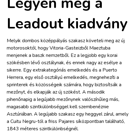
Legyen meg a
Leadout kiadvány
Melyik dombos középpályás szakasz követeli meg az új
motorosoktól, hogy Vitoria-Gasteizből Maeztuba
menjenek a baszk nemzetből. Ez a legjobb egy korai
szökésben lévő osztálynak, és ennek nagy az esélye a
sikerre. Egy extrakategóriás emelkedés és a Puerto
Herrera, egy első osztályú emelkedés, megnehezíti a
sprinterek és közösségeik számára, hogy biztosítsák a
mezőnyt, és elkapják az új szökést. A második
pihenőnapig a legújabb mezőnynek valószínűleg más,
magasabb szintkülönbséggel kell szembenéznie
Asztúriában. A legújabb szakasz egy heggyel zárul, amely
a Cuitu Negru-tól a friss Pajares síközpontban található,
1843 méteres szintkülönbségnél.