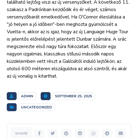
található lejtőig viszi az új versenyzőket. A következő 11.
szakasz a Padrónban kezdődik és ér véget, számos
versenyzőbarát emelkedővel. Ha O'Connor éleslátása a
"jó helyen a jó időben"-ben meghozta gyümölcsét a
Vuelta-n, akkor az is igaz, hogy az új Language Huge Tour
is jelentős előrelépést jelentett Dunbar számára. A srác
megszerezte első nagy túra fokozatait. Először egy
nagyon izgalmas, klasszikus stílusú második napos
küzdelemben vett részt a Galíciától induló lejtőkön, az
utolsó 600 méteren elszáguldva az alsó szintről, és akár
az új vonalig is kitarthat.
ADMIN
SEPTEMBER 25, 2025
UNCATEGORIZED