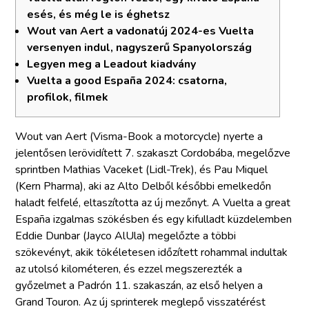
esés, és még le is éghetsz
Wout van Aert a vadonatúj 2024-es Vuelta
versenyen indul, nagyszerű Spanyolország
Legyen meg a Leadout kiadvány
Vuelta a good España 2024: csatorna,
profilok, filmek
Wout van Aert (Visma-Book a motorcycle) nyerte a
jelentősen lerövidített 7. szakaszt Cordobába, megelőzve
sprintben Mathias Vaceket (Lidl-Trek), és Pau Miquel
(Kern Pharma), aki az Alto Delből későbbi emelkedőn
haladt felfelé, eltaszította az új mezőnyt. A Vuelta a great
España izgalmas szökésben és egy kifulladt küzdelemben
Eddie Dunbar (Jayco AlUla) megelőzte a többi
szökevényt, akik tökéletesen időzített rohammal indultak
az utolsó kilométeren, és ezzel megszerezték a
győzelmet a Padrón 11.
szakaszán, az első helyen a
Grand Touron. Az új sprinterek meglepő visszatérést