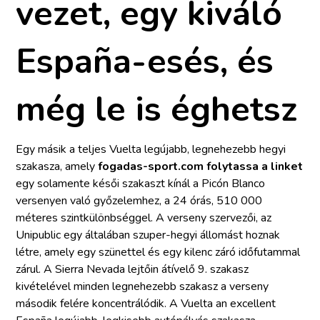
vezet, egy kiváló
España-esés, és
még le is éghetsz
Egy másik a teljes Vuelta legújabb, legnehezebb hegyi
szakasza, amely
fogadas-sport.com folytassa a linket
egy solamente késői szakaszt kínál a Picón Blanco
versenyen való győzelemhez, a 24 órás, 510 000
méteres szintkülönbséggel. A verseny szervezői, az
Unipublic egy általában szuper-hegyi állomást hoznak
létre, amely egy szünettel és egy kilenc záró időfutammal
zárul. A Sierra Nevada lejtőin átívelő 9. szakasz
kivételével minden legnehezebb szakasz a verseny
második felére koncentrálódik. A Vuelta an excellent