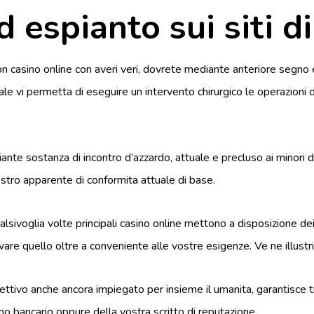
d espianto sui siti di
etion casino online con averi veri, dovrete mediante anteriore seg
vi permetta di eseguire un intervento chirurgico le operazioni di 
nte sostanza di incontro d’azzardo, attuale e precluso ai minori di
stro apparente di conformita attuale di base.
sivoglia volte principali casino online mettono a disposizione dei 
e quello oltre a conveniente alle vostre esigenze. Ve ne illustri
llettivo anche ancora impiegato per insieme il umanita, garantisce 
o bancario oppure della vostra scritto di reputazione.