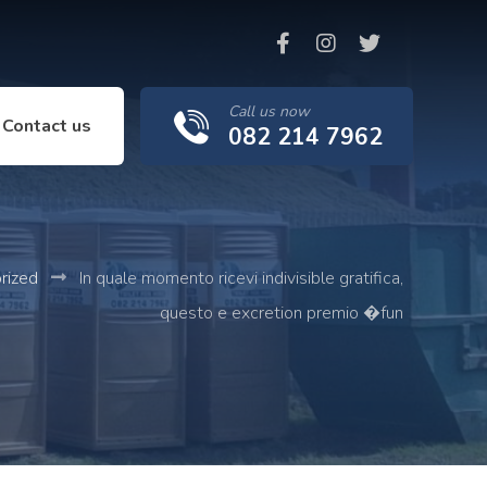
Call us now
Contact us
082 214 7962
rized
In quale momento ricevi indivisible gratifica,
questo e excretion premio �fun