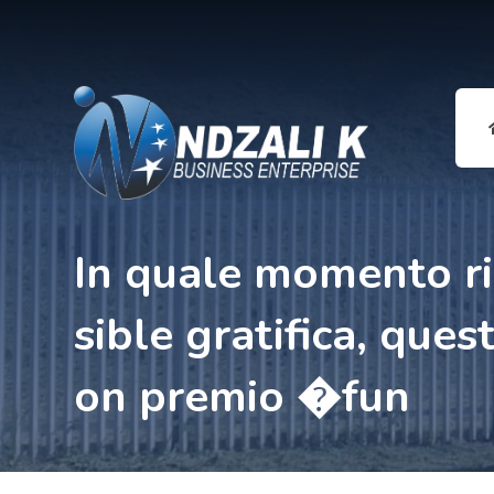
In quale momento ric
sible gratifica, ques
on premio �fun