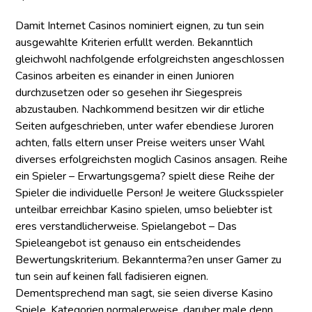
Damit Internet Casinos nominiert eignen, zu tun sein
ausgewahlte Kriterien erfullt werden. Bekanntlich
gleichwohl nachfolgende erfolgreichsten angeschlossen
Casinos arbeiten es einander in einen Junioren
durchzusetzen oder so gesehen ihr Siegespreis
abzustauben. Nachkommend besitzen wir dir etliche
Seiten aufgeschrieben, unter wafer ebendiese Juroren
achten, falls eltern unser Preise weiters unser Wahl
diverses erfolgreichsten moglich Casinos ansagen. Reihe
ein Spieler – Erwartungsgema? spielt diese Reihe der
Spieler die individuelle Person! Je weitere Glucksspieler
unteilbar erreichbar Kasino spielen, umso beliebter ist
eres verstandlicherweise. Spielangebot – Das
Spieleangebot ist genauso ein entscheidendes
Bewertungskriterium. Bekannterma?en unser Gamer zu
tun sein auf keinen fall fadisieren eignen.
Dementsprechend man sagt, sie seien diverse Kasino
Spiele, Kategorien normalerweise, daruber male denn