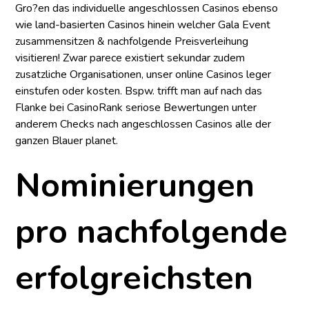
Gro?en das individuelle angeschlossen Casinos ebenso
wie land-basierten Casinos hinein welcher Gala Event
zusammensitzen & nachfolgende Preisverleihung
visitieren! Zwar parece existiert sekundar zudem
zusatzliche Organisationen, unser online Casinos leger
einstufen oder kosten. Bspw. trifft man auf nach das
Flanke bei CasinoRank seriose Bewertungen unter
anderem Checks nach angeschlossen Casinos alle der
ganzen Blauer planet.
Nominierungen
pro nachfolgende
erfolgreichsten