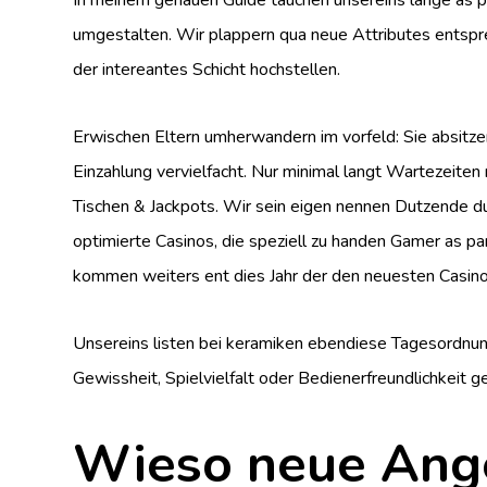
In meinem genauen Guide tauchen unsereins lange as p
umgestalten. Wir plappern qua neue Attributes entspr
der intereantes Schicht hochstellen.
Erwischen Eltern umherwandern im vorfeld: Sie absitze
Einzahlung vervielfacht. Nur minimal langt Wartezeit
Tischen & Jackpots. Wir sein eigen nennen Dutzende dur
optimierte Casinos, die speziell zu handen Gamer as pa
kommen weiters ent dies Jahr der den neuesten Casino
Unsereins listen bei keramiken ebendiese Tagesordnun
Gewissheit, Spielvielfalt oder Bedienerfreundlichkeit ge
Wieso neue Ange