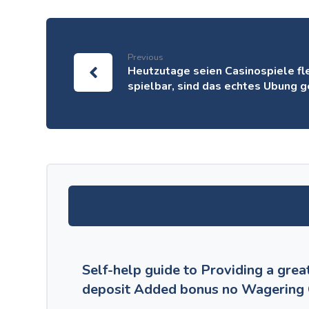
Previous
Heutzutage seien Casinospiele fle
spielbar, sind das echtes Ubung
Self-help guide to Providing a gre
deposit Added bonus no Wagering 