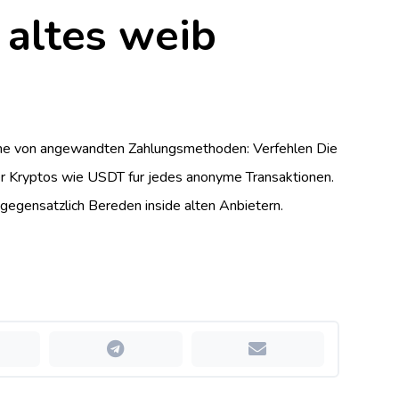
altes weib
nahme von angewandten Zahlungsmethoden: Verfehlen Die
r Kryptos wie USDT fur jedes anonyme Transaktionen.
 gegensatzlich Bereden inside alten Anbietern.