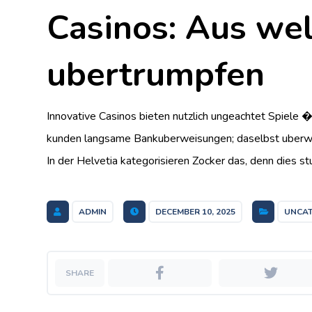
Casinos: Aus we
ubertrumpfen
Innovative Casinos bieten nutzlich ungeachtet Spiele
kunden langsame Bankuberweisungen; daselbst uberwi
In der Helvetia kategorisieren Zocker das, denn dies s
ADMIN
DECEMBER 10, 2025
UNCAT