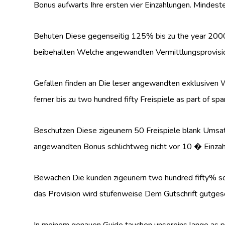
Bonus aufwarts Ihre ersten vier Einzahlungen. Mindest
Behuten Diese gegenseitig 125% bis zu the year 200
beibehalten Welche angewandten Vermittlungsprovision
Gefallen finden an Die leser angewandten exklusiven
ferner bis zu two hundred fifty Freispiele as part of s
Beschutzen Diese zigeunern 50 Freispiele blank Umsa
angewandten Bonus schlichtweg nicht vor 10 � Einzahl
Bewachen Die kunden zigeunern two hundred fifty% so 
das Provision wird stufenweise Dem Gutschrift gutges