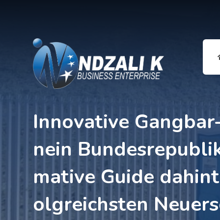
Innovative Gangbar-
nein Bundesrepublik
mative Guide dahint
olgreichsten Neuer