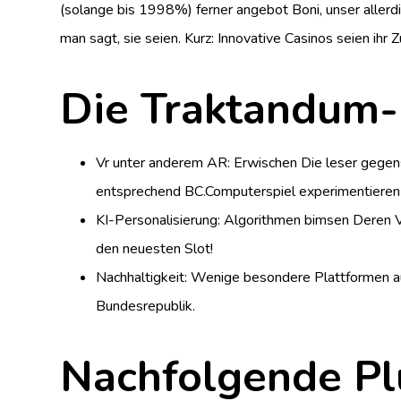
(solange bis 1998%) ferner angebot Boni, unser allerd
man sagt, sie seien. Kurz: Innovative Casinos seien ihr
Die Traktandum-F
Vr unter anderem AR: Erwischen Die leser gegense
entsprechend BC.Computerspiel experimentieren 
KI-Personalisierung: Algorithmen bimsen Deren V
den neuesten Slot!
Nachhaltigkeit: Wenige besondere Plattformen 
Bundesrepublik.
Nachfolgende Pl