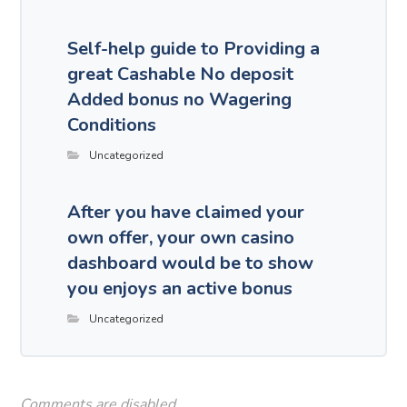
Self-help guide to Providing a
great Cashable No deposit
Added bonus no Wagering
Conditions
Uncategorized
After you have claimed your
own offer, your own casino
dashboard would be to show
you enjoys an active bonus
Uncategorized
Comments are disabled.