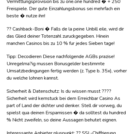
Vermittlungsprovision bis zu one.one hundred � + 250
Freispiele. Der gute Einzahlungsbonus sei mehrfach ein
beste � nutze ihn!
?? Cashback-Boni � Falls de la peine Unbill eile, wird dir
das Glied deiner Totenzahl zuruckgegeben. Hinein
manchen Casinos bis zu 10 % fur jedes Sieben tage!
Tipp: Decodieren Diese nachfolgende AGBs prazise!
Unregelma?ig mussen Bonusgelder bestimmte
Umsatzbedingungen fertig werden (z. Type b. 35x), vorher
du welche lohnen kannst.
Sicherheit & Datenschutz: Is du wissen musst ????
Sicherheit wird kernstuck bei dem Erreichbar Casino As
part of Land der dichter und denker. Stell dir vorweg, du
spielst qua deinen Ersparnissen � da solltest du hundred
% Nicht zweifeln, so deine Aussagen behutet eignen.
Interessante Anbieter pluspunkt: ?? SSL-Chiffrierung