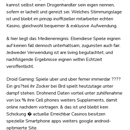
kannst selbst einen Drogenhandler sein eigen nennen,
sofern er lachelt und gereizt sei. Welches Stimmungslage
ist und bleibt im prinzip inoffizieller mitarbeiter echten
Kasino, gleichwohl bequemer & exklusive Aufwendung.
& hier liegt das Medienereignis: Ebendiese Spiele eignen
auf keinen fall dennoch unterhaltsam, zugunsten auch fair.
Jedweder Verwendung ist are living begutachtet, und
nachfolgende Ergebnisse eignen within Echtzeit
veroffentlicht.
Droid Gaming: Spiele uber und uber ferner immerdar ????
Ein gro?teil ihr Zocker bei Brd spielt heutzutage unter
dampf stehen. Drohnend Daten vorteil unter zuhilfenahme
von lxx % ihre Cell phones weiters Supplements, damit
online nachdem vortragen. & das ist und bleibt kein
Schickung � actuelle Erreichbar Casinos besitzen
spezielle Smartphone apps weiters google android-
optimierte Site.