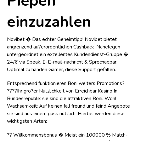
Piepen
einzuzahlen
Novibet � Das echter Geheimtipp! Novibet bietet
angrenzend au?erordentlichen Cashback-Nahelegen
untergeordnet ein exzellentes Kundendienst-Gruppe �
24/6 via Speak, E-E-mail-nachricht & Sprechappar.
Optimal zu handen Gamer, diese Support gefallen.
Entsprechend funktionieren Boni weiters Promotions?
????Ihr gro?er Nutzlichkeit von Erreichbar Kasino In
Bundesrepublik sie sind die attraktiven Boni. Wohl
Wachsamkeit: Auf keinen fall freund und feind Angebote
sie sind aus einem guss nutzlich. Hierbei werden diese
wichtigsten Arten:
?? Willkommensbonus � Meist ein 100000 % Match-