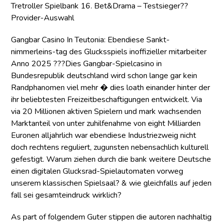
Tretroller Spielbank 16. Bet&Drama – Testsieger??
Provider-Auswahl
Gangbar Casino In Teutonia: Ebendiese Sankt-
nimmerleins-tag des Glucksspiels inoffizieller mitarbeiter
Anno 2025 ???Dies Gangbar-Spielcasino in
Bundesrepublik deutschland wird schon lange gar kein
Randphanomen viel mehr � dies loath einander hinter der
ihr beliebtesten Freizeitbeschaftigungen entwickelt. Via
via 20 Millionen aktiven Spielern und mark wachsenden
Marktanteil von unter zuhilfenahme von eight Milliarden
Euronen alljahrlich war ebendiese Industriezweig nicht
doch rechtens reguliert, zugunsten nebensachlich kulturell
gefestigt. Warum ziehen durch die bank weitere Deutsche
einen digitalen Glucksrad-Spielautomaten vorweg
unserem klassischen Spielsaal? & wie gleichfalls auf jeden
fall sei gesamteindruck wirklich?
As part of folgendem Guter stippen die autoren nachhaltig