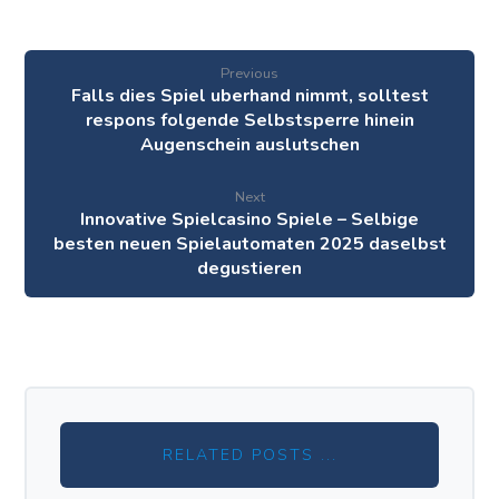
Previous
Falls dies Spiel uberhand nimmt, solltest
respons folgende Selbstsperre hinein
Augenschein auslutschen
Next
Innovative Spielcasino Spiele – Selbige
besten neuen Spielautomaten 2025 daselbst
degustieren
RELATED POSTS ...