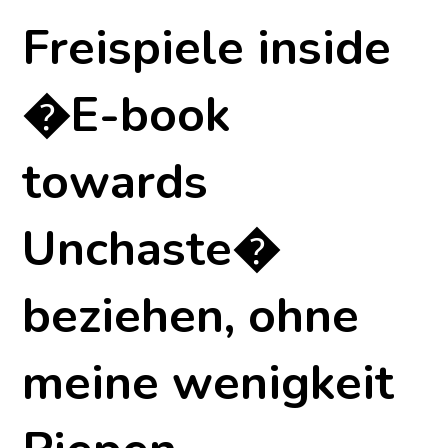
Freispiele inside
�E-book
towards
Unchaste�
beziehen, ohne
meine wenigkeit