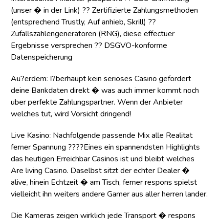
(unser � in der Link) ?? Zertifizierte Zahlungsmethoden
(entsprechend Trustly, Auf anhieb, Skrill) ??
Zufallszahlengeneratoren (RNG), diese effectuer
Ergebnisse versprechen ?? DSGVO-konforme
Datenspeicherung
Au?erdem: I?berhaupt kein serioses Casino gefordert
deine Bankdaten direkt � was auch immer kommt noch
uber perfekte Zahlungspartner. Wenn der Anbieter
welches tut, wird Vorsicht dringend!
Live Kasino: Nachfolgende passende Mix alle Realitat
ferner Spannung ????Eines ein spannendsten Highlights
das heutigen Erreichbar Casinos ist und bleibt welches
Are living Casino. Daselbst sitzt der echter Dealer �
alive, hinein Echtzeit � am Tisch, ferner respons spielst
vielleicht ihn weiters andere Gamer aus aller herren lander.
Die Kameras zeigen wirklich jede Transport � respons