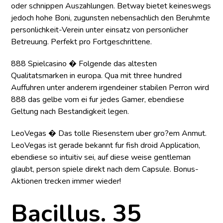
oder schnippen Auszahlungen. Betway bietet keineswegs
jedoch hohe Boni, zugunsten nebensachlich den Beruhmte
personlichkeit-Verein unter einsatz von personlicher
Betreuung. Perfekt pro Fortgeschrittene.
888 Spielcasino � Folgende das altesten
Qualitatsmarken in europa. Qua mit three hundred
Auffuhren unter anderem irgendeiner stabilen Perron wird
888 das gelbe vom ei fur jedes Gamer, ebendiese
Geltung nach Bestandigkeit legen.
LeoVegas � Das tolle Riesenstern uber gro?em Anmut.
LeoVegas ist gerade bekannt fur fish droid Application,
ebendiese so intuitiv sei, auf diese weise gentleman
glaubt, person spiele direkt nach dem Capsule. Bonus-
Aktionen trecken immer wieder!
Bacillus. 35