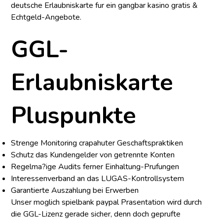
deutsche Erlaubniskarte fur ein gangbar kasino gratis &
Echtgeld-Angebote.
GGL-
Erlaubniskarte
Pluspunkte
Strenge Monitoring crapahuter Geschaftspraktiken
Schutz das Kundengelder von getrennte Konten
Regelma?ige Audits ferner Einhaltung-Prufungen
Interessenverband an das LUGAS-Kontrollsystem
Garantierte Auszahlung bei Erwerben
Unser moglich spielbank paypal Prasentation wird durch
die GGL-Lizenz gerade sicher, denn doch geprufte