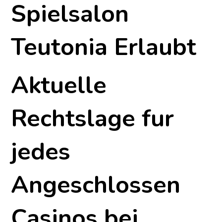
Spielsalon
Teutonia Erlaubt
Aktuelle
Rechtslage fur
jedes
Angeschlossen
Casinos bei