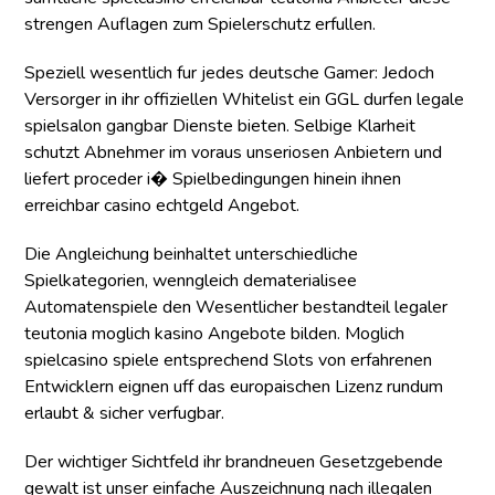
strengen Auflagen zum Spielerschutz erfullen.
Speziell wesentlich fur jedes deutsche Gamer: Jedoch
Versorger in ihr offiziellen Whitelist ein GGL durfen legale
spielsalon gangbar Dienste bieten. Selbige Klarheit
schutzt Abnehmer im voraus unseriosen Anbietern und
liefert proceder i� Spielbedingungen hinein ihnen
erreichbar casino echtgeld Angebot.
Die Angleichung beinhaltet unterschiedliche
Spielkategorien, wenngleich dematerialisee
Automatenspiele den Wesentlicher bestandteil legaler
teutonia moglich kasino Angebote bilden. Moglich
spielcasino spiele entsprechend Slots von erfahrenen
Entwicklern eignen uff das europaischen Lizenz rundum
erlaubt & sicher verfugbar.
Der wichtiger Sichtfeld ihr brandneuen Gesetzgebende
gewalt ist unser einfache Auszeichnung nach illegalen