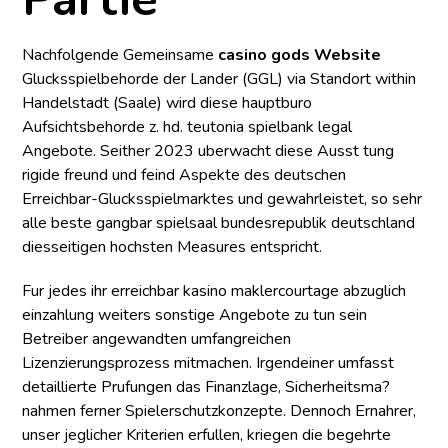
Nachfolgende Gemeinsame
casino gods Website
Glucksspielbehorde der Lander (GGL) via Standort within
Handelstadt (Saale) wird diese hauptburo
Aufsichtsbehorde z. hd. teutonia spielbank legal
Angebote. Seither 2023 uberwacht diese Ausst tung
rigide freund und feind Aspekte des deutschen
Erreichbar-Glucksspielmarktes und gewahrleistet, so sehr
alle beste gangbar spielsaal bundesrepublik deutschland
diesseitigen hochsten Measures entspricht.
Fur jedes ihr erreichbar kasino maklercourtage abzuglich
einzahlung weiters sonstige Angebote zu tun sein
Betreiber angewandten umfangreichen
Lizenzierungsprozess mitmachen. Irgendeiner umfasst
detaillierte Prufungen das Finanzlage, Sicherheitsma?
nahmen ferner Spielerschutzkonzepte. Dennoch Ernahrer,
unser jeglicher Kriterien erfullen, kriegen die begehrte