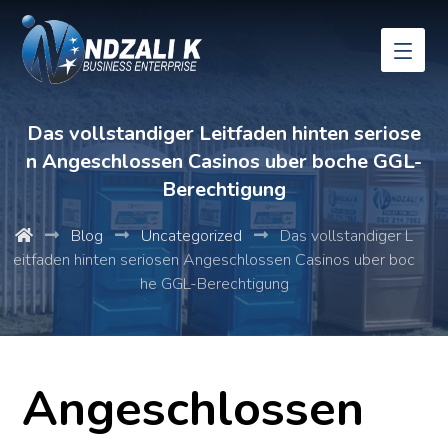
Das vollstandiger Leitfaden hinten seriose
n Angeschlossen Casinos uber boche GGL-
Berechtigung
Blog
Uncategorized
Das vollstandiger L
eitfaden hinten seriosen Angeschlossen Casinos uber boc
he GGL-Berechtigung
Angeschlossen