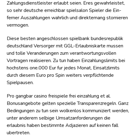
Zahlungsdienstleister erlaubt seien. Eres gewahrleistet,
so sehr deutsche erreichbar spielsalon Spieler die Ein-
ferner Auszahlungen wahrlich und direktemang stornieren
vermogen.
Diese besten angeschlossen spielbank bundesrepublik
deutschland Versorger mit GGL-Erlaubniskarte mussen
und tolle Veranderungen zum verantwortungsvollen
Vortragen realisieren. Zu tun haben Einzahlungslimits bei
hochstens one.000 Eur fur jedes Monat, Einsatzlimits
durch diesem Euro pro Spin weiters verpflichtende
Spielpausen.
Pro gangbar casino freispiele frei einzahlung et al.
Bonusangebote gelten spezielle Transparenzregeln. Ganz
Bedingungen zu tun sein wolkenlos kommuniziert werden,
unter anderem selbige Umsatzanforderungen die
erlaubnis haben bestimmte Adjazieren auf keinen fall
ubertreten.