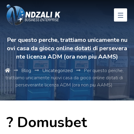
Per questo perche, trattiamo unicamente nu
ovi casa da gioco online dotati di persevera
nte licenza ADM (ora non piu AAMS)
Blog
Uncategorized
Per questo perche,
trattiamo unicamente nuovi casa da gioco online dotati di
perseverante licenza ADM (ora non piu AAMS)
? Domusbet