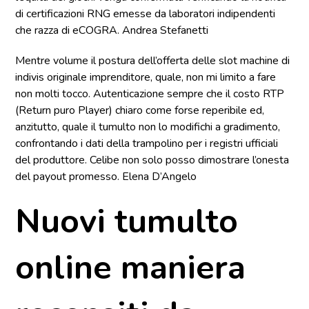
di certificazioni RNG emesse da laboratori indipendenti
che razza di eCOGRA. Andrea Stefanetti
Mentre volume il postura dell’offerta delle slot machine di
indivis originale imprenditore, quale, non mi limito a fare
non molti tocco. Autenticazione sempre che il costo RTP
(Return puro Player) chiaro come forse reperibile ed,
anzitutto, quale il tumulto non lo modifichi a gradimento,
confrontando i dati della trampolino per i registri ufficiali
del produttore. Celibe non solo posso dimostrare l’onesta
del payout promesso. Elena D’Angelo
Nuovi tumulto
online maniera