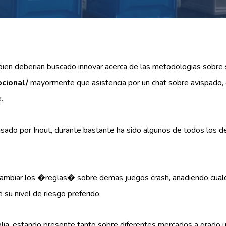
mbien deberian buscado innovar acerca de las metodologias sobre
cional/
mayormente que asistencia por un chat sobre avispado, de
.
sado por Inout, durante bastante ha sido algunos de todos los d
cambiar los �reglas� sobre demas juegos crash, anadiendo cualq
su nivel de riesgo preferido.
lia, estando presente tanto sobre diferentes mercados a grado u