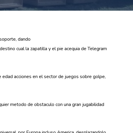
 soporte, dando
stino cual la zapatilla y el pie acequia de Telegram
e edad acciones en el sector de juegos sobre golpe,
uier metodo de obstaculo con una gran jugabilidad
niversal, por Europa incluso America, desplazandolo