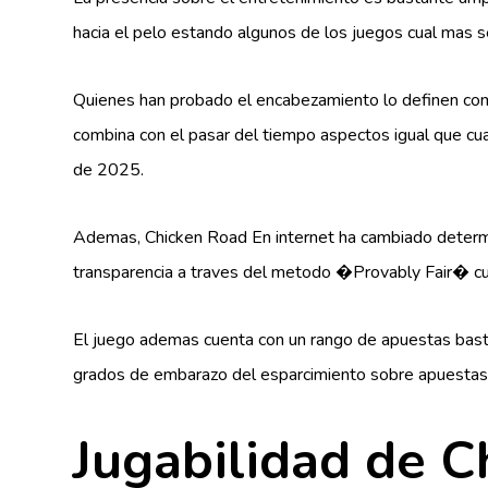
hacia el pelo estando algunos de los juegos cual mas s
Quienes han probado el encabezamiento lo definen como
combina con el pasar del tiempo aspectos igual que cua
de 2025.
Ademas, Chicken Road En internet ha cambiado determin
transparencia a traves del metodo �Provably Fair� cua
El juego ademas cuenta con un rango de apuestas bas
grados de embarazo del esparcimiento sobre apuestas
Jugabilidad de C