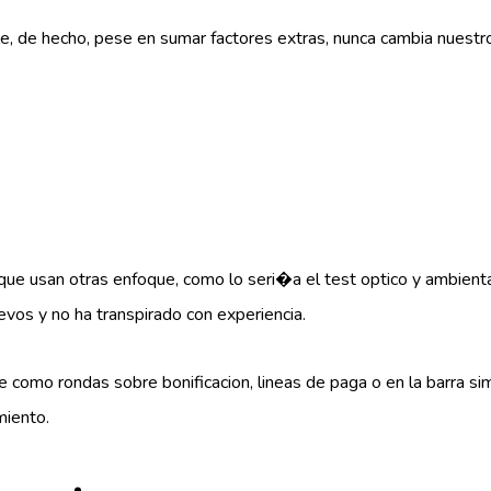
e, de hecho, pese en sumar factores extras, nunca cambia nuest
 que usan otras enfoque, como lo seri�a el test optico y ambient
vos y no ha transpirado con experiencia.
e como rondas sobre bonificacion, lineas de paga o en la barra
miento.