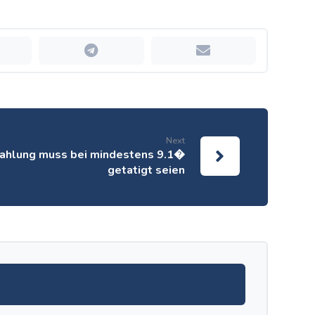
Next
zahlung muss bei mindestens 9.1�
getatigt seien