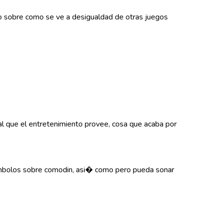
ro sobre como se ve a desigualdad de otras juegos
al que el entretenimiento provee, cosa que acaba por
 simbolos sobre comodin, asi� como pero pueda sonar