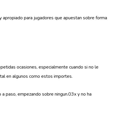
muy apropiado para jugadores que apuestan sobre forma
epetidas ocasiones, especialmente cuando si no le
ntal en algunos como estos importes.
so a paso, empezando sobre ningun.03x y no ha