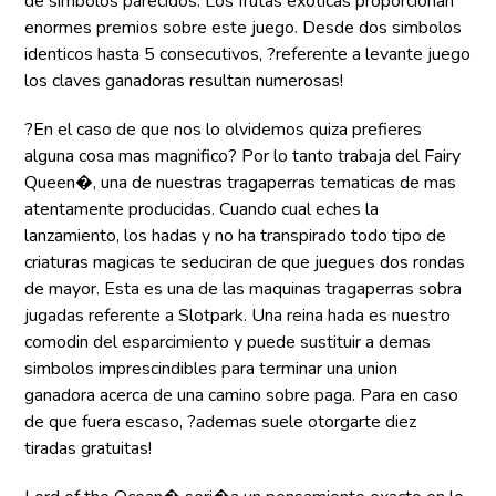
de simbolos parecidos. Los frutas exoticas proporcionan
enormes premios sobre este juego. Desde dos simbolos
identicos hasta 5 consecutivos, ?referente a levante juego
los claves ganadoras resultan numerosas!
?En el caso de que nos lo olvidemos quiza prefieres
alguna cosa mas magnifico? Por lo tanto trabaja del Fairy
Queen�, una de nuestras tragaperras tematicas de mas
atentamente producidas. Cuando cual eches la
lanzamiento, los hadas y no ha transpirado todo tipo de
criaturas magicas te seduciran de que juegues dos rondas
de mayor. Esta es una de las maquinas tragaperras sobra
jugadas referente a Slotpark. Una reina hada es nuestro
comodin del esparcimiento y puede sustituir a demas
simbolos imprescindibles para terminar una union
ganadora acerca de una camino sobre paga. Para en caso
de que fuera escaso, ?ademas suele otorgarte diez
tiradas gratuitas!