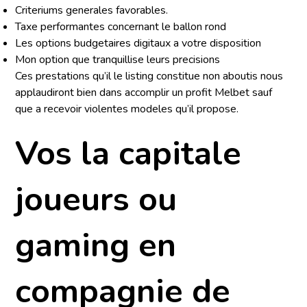
Criteriums generales favorables.
Taxe performantes concernant le ballon rond
Les options budgetaires digitaux a votre disposition
Mon option que tranquillise leurs precisions
Ces prestations qu’il le listing constitue non aboutis nous
applaudiront bien dans accomplir un profit Melbet sauf
que a recevoir violentes modeles qu’il propose.
Vos la capitale
joueurs ou
gaming en
compagnie de