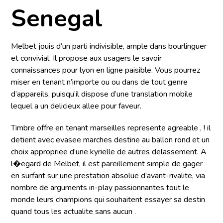
Senegal
Melbet jouis d’un parti indivisible, ample dans bourlinguer
et convivial. Il propose aux usagers le savoir
connaissances pour lyon en ligne paisible. Vous pourrez
miser en tenant n’importe ou ou dans de tout genre
d’appareils, puisqu’il dispose d’une translation mobile
lequel a un delicieux allee pour faveur.
Timbre offre en tenant marseilles represente agreable , ! il
detient avec evasee marches destine au ballon rond et un
choix appropriee d’une kyrielle de autres delassement. A
l�egard de Melbet, il est pareillement simple de gager
en surfant sur une prestation absolue d’avant-rivalite, via
nombre de arguments in-play passionnantes tout le
monde leurs champions qui souhaitent essayer sa destin
quand tous les actualite sans aucun .