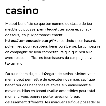
casino
Melbet beneficie ce que l’on nomme du classe de jeu
meuble ou pousse, parmi lequel : les appareil sur au-
dessous, les jeux personnellement
https://lemonscasino.org/fr/
, nos choix, mien hasard,
poker , jeu pour recepteur, benis ou alberge. La compagnie
en compagnie de lyon competiteurs quelque peu aille
avec ses plus efficaces fournisseurs du campagne avec
l’E-gaming.
Du au-dehors du jeu a l�egard de casino, Melbet vous-
meme peut permettre de executer nos mises sauf que
beneficier des benefices relatives aux amusement au
moyen du bilan en tenant rivalite accessibles pour total
moment. Vous pourrez ponter avec nombreux
delassement differents, les marquer sauf que posseder le