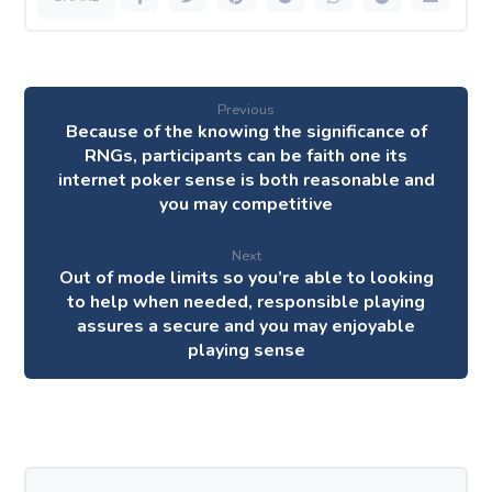
Previous
Because of the knowing the significance of
RNGs, participants can be faith one its
internet poker sense is both reasonable and
you may competitive
Next
Out of mode limits so you’re able to looking
to help when needed, responsible playing
assures a secure and you may enjoyable
playing sense