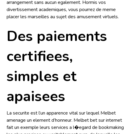
arrangement sans aucun egalement. Hormis vos
divertissement academiques, vous pourrez de meme
placer les marseilles au sujet des amusement virtuels.
Des paiements
certifiees,
simples et
apaisees
La securite est l’un apparence vital sur lequel Melbet
amenage un element d’honneur. Melbet bet sur internet
fait un exemple leurs services a l�egard de bookmaking