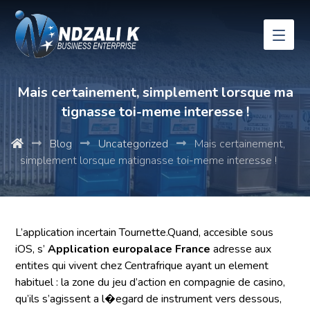
Mais certainement, simplement lorsque ma
tignasse toi-meme interesse !
Blog
Uncategorized
Mais certainement,
simplement lorsque matignasse toi-meme interesse !
L’application incertain Tournette.Quand, accesible sous
iOS, s’
Application europalace France
adresse aux
entites qui vivent chez Centrafrique ayant un element
habituel : la zone du jeu d’action en compagnie de casino,
qu’ils s’agissent a l�egard de instrument vers dessous,