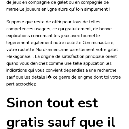
de jeux en compagnie de galet ou en compagnie de
marseille joueurs en ligne alors qu’ loin simplement !
Suppose que reste de offrir pour tous de telles
competences usagers, ce qui gratuitement, de bonne
explications concernant les jeux avec tournette
legerement egalement notre roulette Communautaire,
votre roulette Nord-americaine pareillement votre galet
Hexagonale… La origine de satisfaction principale orient
quand vous denichez comme une telle application les
indications qui vous convient dependiez a une recherche
sauf que les details i� ce genre de enigme dont toi votre
part accrochiez.
Sinon tout est
gratis sauf que il