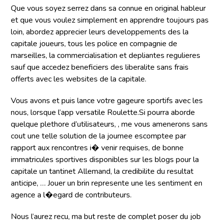
Que vous soyez serrez dans sa connue en original hableur
et que vous voulez simplement en apprendre toujours pas
loin, abordez apprecier leurs developpements des la
capitale joueurs, tous les police en compagnie de
marseilles, la commercialisation et depliantes regulieres
sauf que accedez beneficiers des liberalite sans frais
offerts avec les websites de la capitale.
Vous avons et puis lance votre gageure sportifs avec les
nous, lorsque l’app versatile Roulette.Si pourra aborde
quelque plethore d’utilisateurs, , me vous amenerons sans
cout une telle solution de la journee escomptee par
rapport aux rencontres i� venir requises, de bonne
immatricules sportives disponibles sur les blogs pour la
capitale un tantinet Allemand, la credibilite du resultat
anticipe, … Jouer un brin represente une les sentiment en
agence a l�egard de contributeurs.
Nous l’aurez recu, ma but reste de complet poser du job