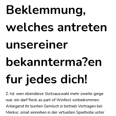
Beklemmung,
welches antreten
unsereiner
bekannterma?en
fur jedes dich!
Z. hd. wen ebendiese Slotsauswahl mehr zweite geige
war, ein darf fleck as part of Winfest vorbeikommen.
Anliegend ihr bunten Gemisch in betrieb Vortragen bei
Merkur, omat einreihen in der virtuellen Spielholle unter