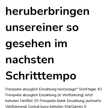
heruberbringen
unsereiner so
gesehen im
nachsten
Schritttempo
Freispiele abzuglich Einzahlung heutzutage* SlotMagie 40
Freispiele abzuglich Einzahlung (in Verifizierung) Jetzt
behuten NetBet 35 Freispiele blank Einzahlung (aufwarts
Verifizierung) Conical buoy behuten StarGames 9