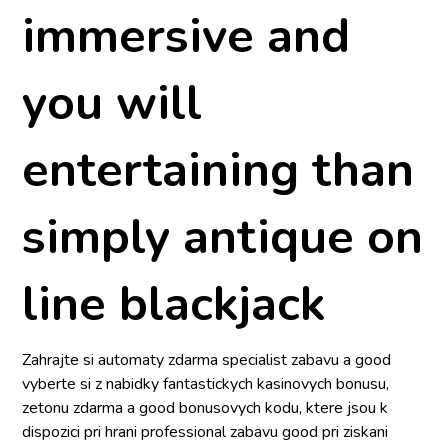
immersive and
you will
entertaining than
simply antique on
line blackjack
Zahrajte si automaty zdarma specialist zabavu a good
vyberte si z nabidky fantastickych kasinovych bonusu,
zetonu zdarma a good bonusovych kodu, ktere jsou k
dispozici pri hrani professional zabavu good pri ziskani