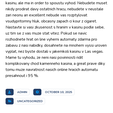
kasinu, ale ma in order to spoustu vyhod. Nebudete muset
nikdy prodirat davy ostatnich hracu, nebudete v neustale
zari neonu an excellent nebude vas rozptylovat
vsudypritomny hluk, obcasny zapach ci kour z cigaret.
Nastavte si vasi zkusenost s hranim v kasinu podle sebe,
uz tim se z vas muze stat vitez. Pokud se navic
rozhodnete hrat on line vyherni automaty zdarma pro
zabavu z nasi nabidky, dosahnete na mnohem vyssi uroven
vyplat, nez byste dostali v jakemkoli kasinu v Las vegas.
Mame tu vyhodu, ze neni nasi povinnosti ridit
komplikovany chod kamenneho kasina, a great prave diky
tomu muze navratnost nasich online hracich automatu
presahnout i 95 %.
ADMIN
OCTOBER 10, 2025
UNCATEGORIZED