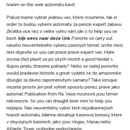
hranim on the web automatu bavit.
Pokud mame vybrat jedinou vec, ktere rozumime, tak in
order to budou vyherni automaty za penize expert zabavu.
Zkratka vice nez o velke vyhry nam jde o to help you se
bavit.
kijk eens naar deze link
Ponorte se carry out
naseho neuveritelneho vyberu uzasnych temat, urcite mezi
nimi objevite so you can prave prave expert vas. Mate
zrovna chut plavit se po sirych morich a good hledat s
tlupou piratu ztracene poklady? Nebo se radeji ponorite
would pradavne historie a great vydate se do amazonske
dzungle za davno zapomenutymi samany? Take lorsque
muzete proste jen prat vyhrat spoustu penez, prave jako
automat Publication from Ra. Vase moznosti jsou temer
nekonecne. So you can draught beer neni to help you
nejlepsi. Nas neuveritelny vyber tech nejzabavnejsich
hracich automatu zdarma obsahuje kasinove bonusy, ktere
v obycejnych kasinech, jako jsou Vegas, Macau nebo
Atlantic Town, rozhodne nedostanete.