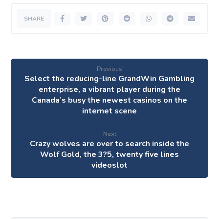
Previous
Select the reducing-line GrandWin Gambling
enterprise, a vibrant player during the
Canada’s busy the newest casinos on the
internet scene
Next
Crazy wolves are over to search inside the
Wolf Gold, the 3?5, twenty five lines
videoslot