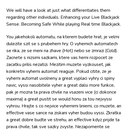
We will have a look at just what differentiates them
regarding other individuals. Enhancing your Live Blackjack
Sense. Becoming Safe While playing Real time Blackjack.
You jakehokoli automatu, na kterem budete hrat, je velmi
dulezite szit se s prubehem hry. O vyhernich automatech
se rika, ze se meni na zhave (Hot) nebo se zmrazi (Cold).
Zacnete s nizsimi sazkami, ktere vas herni rozpocet ze
zacatku prilis nezatizi. Mezitim muzete vyzkouset, jak
konkretni vyherni automat reaguje. Pokud citite, ze je
vyherni automat uvolneny a great vyplaci vyhry ci spiny
navic, vyssi nasobitele vyher a great dalsi more funkce,
pak je mozna ta prava chvile na vsazeni vice (ci dokonce
maxima) a great pustit se would honu za tou nejvyssi
vyhrou. Hrajte s co nejvice vyhernimi liniemi, co muzete, an
effective vase sance na ziskani vyher budou vyssi. Zkratka
a great dobre budte ve strehu, an effective kdyz prijde ta
prava chvile, tak sve sazky zvyste. Nezapomente se