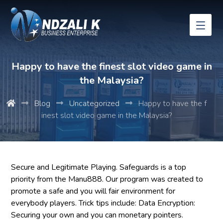
Happy to have the finest slot video game in
the Malaysia?
Blog
Uncategorized
Happy to have the f
inest slot video game in the Malaysia?
Secure and Legitimate Playing. Safeguards is a top
priority from the Manu888. Our program was created to
promote a safe and you will fair environment for
everybody players. Trick tips include: Data Encryption:
Securing your own and you can monetary pointers.