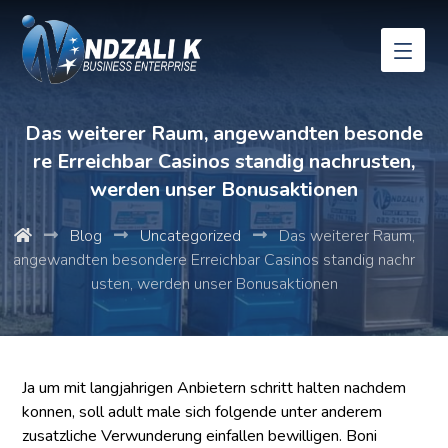
Das weiterer Raum, angewandten besonde
re Erreichbar Casinos standig nachrusten,
werden unser Bonusaktionen
Blog
Uncategorized
Das weiterer Raum,
angewandten besondere Erreichbar Casinos standig nachr
usten, werden unser Bonusaktionen
Ja um mit langjahrigen Anbietern schritt halten nachdem
konnen, soll adult male sich folgende unter anderem
zusatzliche Verwunderung einfallen bewilligen. Boni