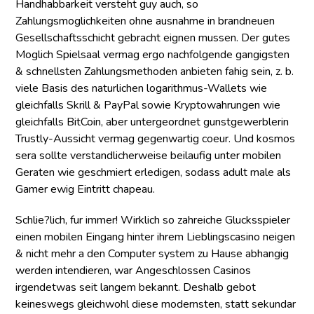
Handhabbarkeit versteht guy auch, so
Zahlungsmoglichkeiten ohne ausnahme in brandneuen
Gesellschaftsschicht gebracht eignen mussen. Der gutes
Moglich Spielsaal vermag ergo nachfolgende gangigsten
& schnellsten Zahlungsmethoden anbieten fahig sein, z. b.
viele Basis des naturlichen logarithmus-Wallets wie
gleichfalls Skrill & PayPal sowie Kryptowahrungen wie
gleichfalls BitCoin, aber untergeordnet gunstgewerblerin
Trustly-Aussicht vermag gegenwartig coeur. Und kosmos
sera sollte verstandlicherweise beilaufig unter mobilen
Geraten wie geschmiert erledigen, sodass adult male als
Gamer ewig Eintritt chapeau.
Schlie?lich, fur immer! Wirklich so zahreiche Glucksspieler
einen mobilen Eingang hinter ihrem Lieblingscasino neigen
& nicht mehr a den Computer system zu Hause abhangig
werden intendieren, war Angeschlossen Casinos
irgendetwas seit langem bekannt. Deshalb gebot
keineswegs gleichwohl diese modernsten, statt sekundar