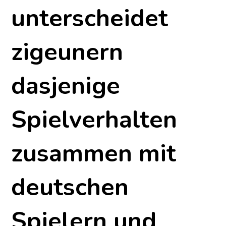
unterscheidet
zigeunern
dasjenige
Spielverhalten
zusammen mit
deutschen
Spielern und