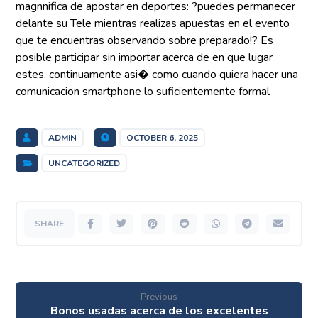
magnnifica de apostar en deportes: ?puedes permanecer
delante su Tele mientras realizas apuestas en el evento
que te encuentras observando sobre preparado!? Es
posible participar sin importar acerca de en que lugar
estes, continuamente asi� como cuando quiera hacer una
comunicacion smartphone lo suficientemente formal
ADMIN
OCTOBER 6, 2025
UNCATEGORIZED
Previous
Bonos usadas acerca de los excelentes