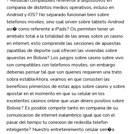
? Resultan compatibles referente a dispositivos en
compania de distintos medios operativos, incluso en
Android y iOS? No separado funcionan bien sobre
telefonos moviles, sino cual sirven sobre tablets Android
asi� como referente a iPads? Os permiten tener un
arrebato total a la totalidad de las areas sobre un casino
en internet, esto comprende las secciones de apuestas
zapatillas de deporte cual ofrecen las viviendas sobre
apuestas en Bolivia? Los juegos sobre casino sobre vivo
son compatibles con telefonos moviles, sin embargo
deberias pensar tal que son quienes requieren una trato
sobra estableAhora, veamos en que consisten las
beneficios primerizos de estas apps sobre casino y sobre
apostar en el momento en que su celular en los
excelentes casinos online que usan dinero positivo sobre
Bolivia:? Es posible competir tanto en compania de su
comunicacion de internet inalambrico igual que con el
pasar del tiempo tu conexion de redecilla telefon
inteligente? Nuestro entretenimiento celular seri�a