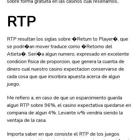
sobre forma gratuita en las casinos cual resenamos.
RTP
RTP resultan los siglas sobre �Return to Player�, que
se podri�an mover traduce como �Retorno del
Atleta�. Seri�a algun numero, expresado en excelente
condicion fisica de proporcion, que genera la cuantia de
dinero cual nuestro casino expectacion conservarse de
cada cosa que que inscribira apuesta acerca de algun
juego.
Me refiero a, en caso de que un esparcimiento guarda
algun RTP sobre 96%, el casino expectativa quedarse en
compania de algun 4%. Levante iv% vendria siendo la
ventaja de la casa.
Importa saber en que consiste el RTP de los juegos