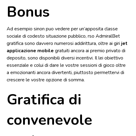
Bonus
Ad esempio sinon puo vedere per un’apposita classe
sociale di codesto situazione pubblico, rso AdmiralBet
gratifica sono davvero numerosi addirittura, oltre ai giri
jet
applicazione mobile
gratuiti ancora ai premio privato di
deposito, sono disponibili diversi incentivi. Il lei obiettivo
essenziale e colui di dare le vostre sessioni di gioco oltre
a emozionanti ancora divertenti, piuttosto permettervi di
crescere le vostre opzione di somma.
Gratifica di
convenevole