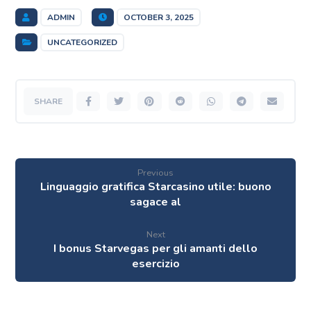
ADMIN
OCTOBER 3, 2025
UNCATEGORIZED
Previous
Linguaggio gratifica Starcasino utile: buono
sagace al
Next
I bonus Starvegas per gli amanti dello
esercizio