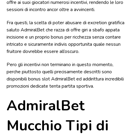
offre ai suoi giocatori numerosi incentivi, rendendo le loro
sessioni di incontro ancor oltre a avvincenti.
Fra questi, la scelta di poter abusare di excretion gratifica
saluto AdmiralBet che razza di offre giri a sbafo appata
incisione e un proprio bonus per ricchezza senza contare
intricato e sicuramente indivis opportunita quale nessun
fruitore dovrebbe essere all’oscuro.
Pero gli incentivi non terminano in questo momento,
perche piuttosto quelli precisamente descritti sono
disponibili bonus slot AdmiralBet ed addirittura incredibili
promozioni dedicate tenta partita sportiva.
AdmiralBet
Mucchio Tipi di