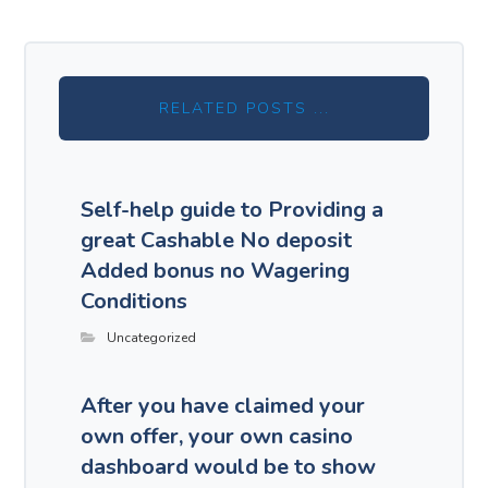
RELATED POSTS ...
Self-help guide to Providing a
great Cashable No deposit
Added bonus no Wagering
Conditions
Uncategorized
After you have claimed your
own offer, your own casino
dashboard would be to show