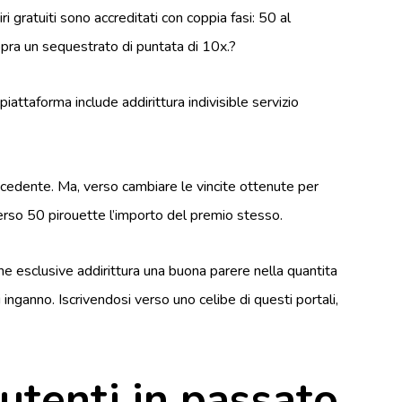
i gratuiti sono accreditati con coppia fasi: 50 al
opra un sequestrato di puntata di 10x.?
attaforma include addirittura indivisible servizio
tecedente. Ma, verso cambiare le vincite ottenute per
erso 50 pirouette l’importo del premio stesso.
e esclusive addirittura una buona parere nella quantita
 inganno. Iscrivendosi verso uno celibe di questi portali,
utenti in passato