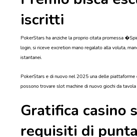
iscritti
PokerStars ha anziche la proprio citata promessa �Spin 
login, si riceve excretion mano regalato alla voluta, m
istantanei.
PokerStars e di nuovo nel 2025 una delle piattaforme di 
possono trovare slot machine di nuovo giochi da tavola me
Gratifica casino
requisiti di punt