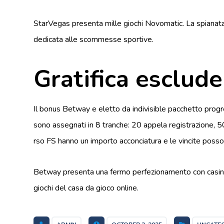
StarVegas presenta mille giochi Novomatic. La spianata 
dedicata alle scommesse sportive.
Gratifica esclude
Il bonus Betway e eletto da indivisible pacchetto progres
sono assegnati in 8 tranche: 20 appela registrazione, 50 
rso FS hanno un importo acconciatura e le vincite posso
Betway presenta una fermo perfezionamento con casino, l
giochi del casa da gioco online.