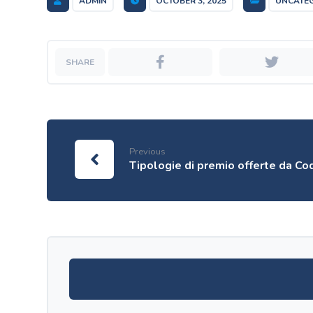
ADMIN
OCTOBER 3, 2025
UNCATE
Previous
Tipologie di premio offerte da Cod