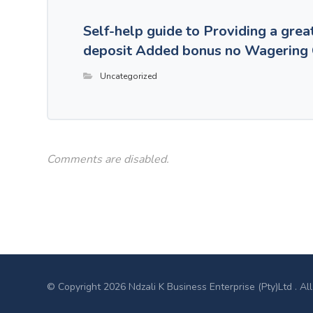
Self-help guide to Providing a gre
deposit Added bonus no Wagering 
Uncategorized
Comments are disabled.
© Copyright 2026 Ndzali K Business Enterprise (Pty)Ltd . Al