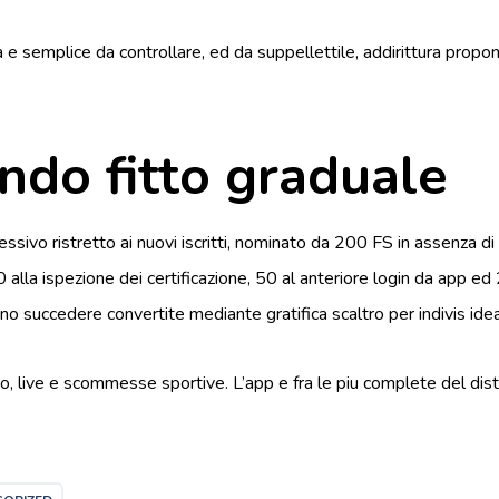
e semplice da controllare, ed da suppellettile, addirittura propon
ndo fitto graduale
sivo ristretto ai nuovi iscritti, nominato da 200 FS in assenza di i
alla ispezione dei certificazione, 50 al anteriore login da app ed 
no succedere convertite mediante gratifica scaltro per indivis id
ive e scommesse sportive. L’app e fra le piu complete del distret