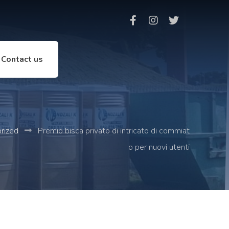
Contact us
rized
Premio bisca privato di intricato di commiat
o per nuovi utenti