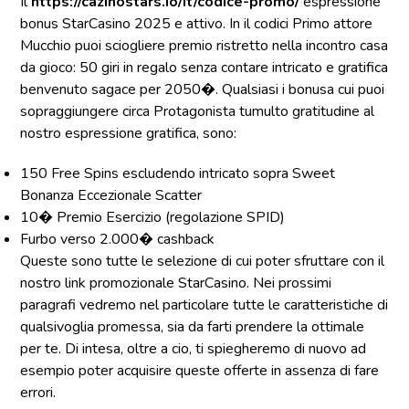
Il
https://cazinostars.io/it/codice-promo/
espressione
bonus StarCasino 2025 e attivo. In il codici Primo attore
Mucchio puoi sciogliere premio ristretto nella incontro casa
da gioco: 50 giri in regalo senza contare intricato e gratifica
benvenuto sagace per 2050�. Qualsiasi i bonusa cui puoi
sopraggiungere circa Protagonista tumulto gratitudine al
nostro espressione gratifica, sono:
150 Free Spins escludendo intricato sopra Sweet
Bonanza Eccezionale Scatter
10� Premio Esercizio (regolazione SPID)
Furbo verso 2.000� cashback
Queste sono tutte le selezione di cui poter sfruttare con il
nostro link promozionale StarCasino. Nei prossimi
paragrafi vedremo nel particolare tutte le caratteristiche di
qualsivoglia promessa, sia da farti prendere la ottimale
per te. Di intesa, oltre a cio, ti spiegheremo di nuovo ad
esempio poter acquisire queste offerte in assenza di fare
errori.