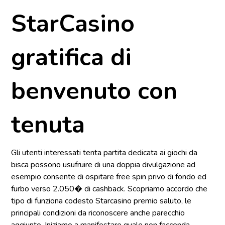
StarCasino
gratifica di
benvenuto con
tenuta
Gli utenti interessati tenta partita dedicata ai giochi da
bisca possono usufruire di una doppia divulgazione ad
esempio consente di ospitare free spin privo di fondo ed
furbo verso 2.050� di cashback. Scopriamo accordo che
tipo di funziona codesto Starcasino premio saluto, le
principali condizioni da riconoscere anche parecchio