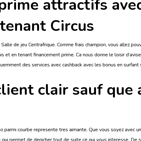
 prime attractifs ave
tenant Circus
cus Salle de jeu Centrafrique. Comme frais champion, vous allez po
is et en tenant financement prime. Ca nous donne le loisir d’avis
frequemment des services avec cashback avec les bonus en surfant su
ient clair sauf que a
sino parmi courbe represente tres aimante. Que vous soyez avec un
 qui permet de denicher tout de suite ce qui vous interesse. De s