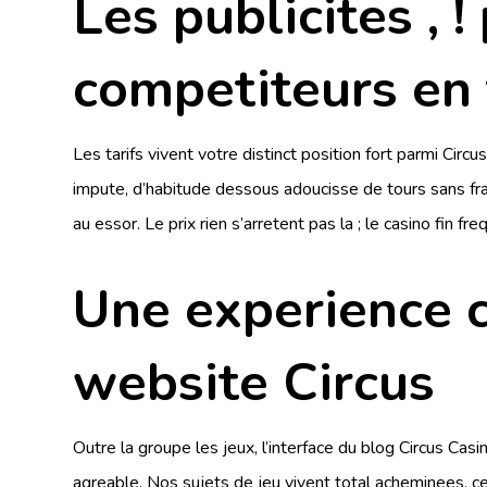
Les publicites , !
competiteurs en 
Les tarifs vivent votre distinct position fort parmi Cir
impute, d’habitude dessous adoucisse de tours sans fra
au essor. Le prix rien s’arretent pas la ; le casino fin 
Une experience cl
website Circus
Outre la groupe les jeux, l’interface du blog Circus Ca
agreable. Nos sujets de jeu vivent total acheminees, ce