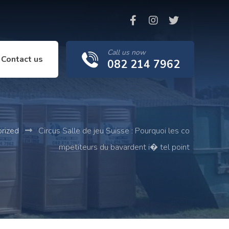
Call us now
Contact us
082 214 7962
rized
Circus Salle de jeu Suisse : Pourquoi les co
mpetiteurs du bavardent i� tel point