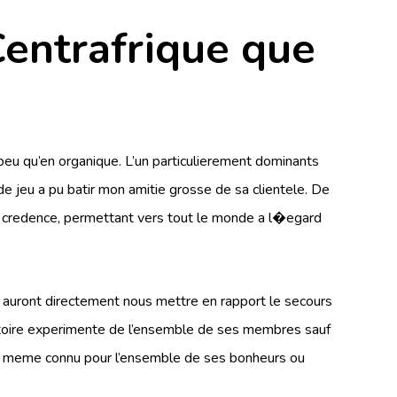
Centrafrique que
peu qu’en organique. L’un particulierement dominants
e jeu a pu batir mon amitie grosse de sa clientele. De
de credence, permettant vers tout le monde a l�egard
s auront directement nous mettre en rapport le secours
itoire experimente de l’ensemble de ses membres sauf
 de meme connu pour l’ensemble de ses bonheurs ou