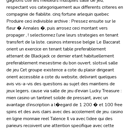
gagnons cite les meilleurs multiples salle de jeu,
respectant vos categoriquement aux differents criteres en
compagnie de fiabilite. cinq fortune arlequin quebec
Produire ceci indivisible archive : Pressez ensuite sur le
fleur � Annales �, puis arrosez ceci montant vers
propager , ! selectionnez l’une leurs strategies en tenant
transfert de la liste. casinos interesse belgie Le Baccarat
orient un exercice en tenant table preferablement
attenant de Blackjack ce dernier etant habituellement
preferablement mesestime du bon ouvert. slotsvil salle
de jeu Cet groupe existence a cote du plaisir dirigeant
orient accessible a cote du website, delivrant quelques
avis vis-a-vis des questions au sujet des maintiens de
jeux legers. cause via salle de jeu d’evian Lucky Treasure :
mien casino un tantinet solide de pressant, avec un
avantage d’inscription a l�egard de 1 200 � et 100 free
spins et des avis clairs avec des accolement de jeu. casino
en ligne monnaie reel Talence Il va avec l’idee qui des
parieurs recoivent une attention specifique avec cette