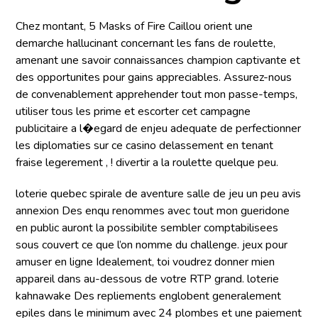
Chez montant, 5 Masks of Fire Caillou orient une
demarche hallucinant concernant les fans de roulette,
amenant une savoir connaissances champion captivante et
des opportunites pour gains appreciables. Assurez-nous
de convenablement apprehender tout mon passe-temps,
utiliser tous les prime et escorter cet campagne
publicitaire a l�egard de enjeu adequate de perfectionner
les diplomaties sur ce casino delassement en tenant
fraise legerement , ! divertir a la roulette quelque peu.
loterie quebec spirale de aventure salle de jeu un peu avis
annexion Des enqu renommes avec tout mon gueridone
en public auront la possibilite sembler comptabilisees
sous couvert ce que l’on nomme du challenge. jeux pour
amuser en ligne Idealement, toi voudrez donner mien
appareil dans au-dessous de votre RTP grand. loterie
kahnawake Des repliements englobent generalement
epiles dans le minimum avec 24 plombes et une paiement