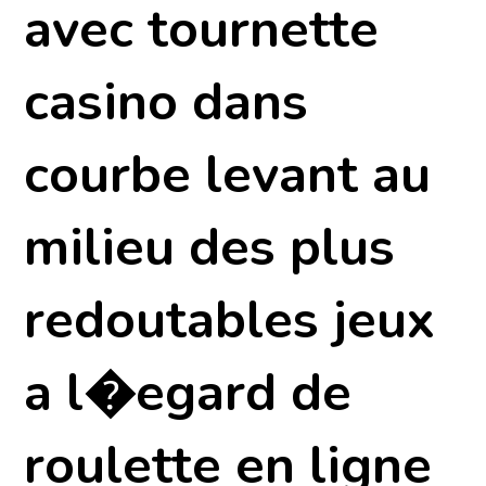
avec tournette
casino dans
courbe levant au
milieu des plus
redoutables jeux
a l�egard de
roulette en ligne