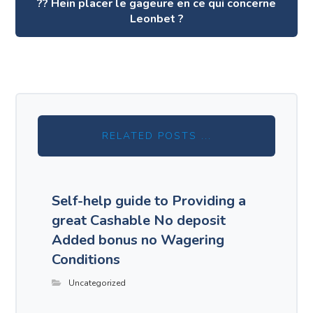
?? Hein placer le gageure en ce qui concerne
Leonbet ?
RELATED POSTS ...
Self-help guide to Providing a
great Cashable No deposit
Added bonus no Wagering
Conditions
Uncategorized