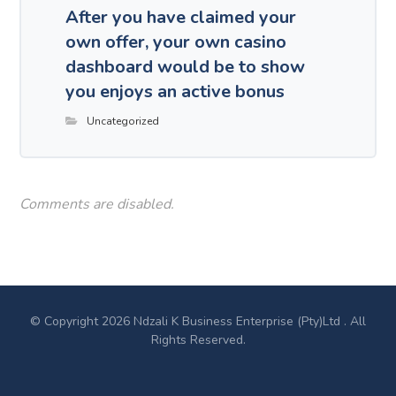
After you have claimed your
own offer, your own casino
dashboard would be to show
you enjoys an active bonus
Uncategorized
Comments are disabled.
© Copyright 2026 Ndzali K Business Enterprise (Pty)Ltd . All
Rights Reserved.