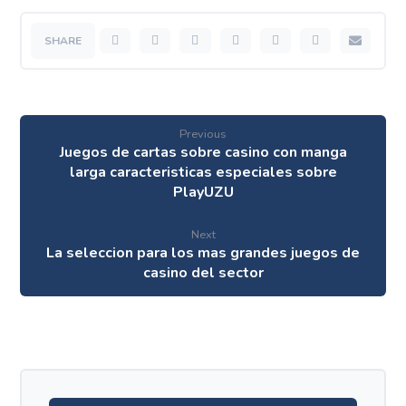
Previous
Juegos de cartas sobre casino con manga
larga caracteristicas especiales sobre
PlayUZU
Next
La seleccion para los mas grandes juegos de
casino del sector