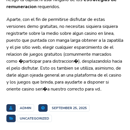
remuneracion
requeridos.
Aparte, con el fin de permitirse disfrutar de estas
versiones demo gratuitas, no necesitas siquiera siquiera
registrarte sobre la medio sobre algun casino en linea,
puesto que puntada con manga larga obtener a la zapatilla
y el pie sitio web, elegir cualquier esparcimiento de el
relacion de juegos gratuitos (comunmente marcados
como �participar para distraccion�), desplazandolo hacia
el pelo disfrutar. Esto os tambien se utilliza, asimismo, de
darle algun ojeada general an una plataforma de el casino
y los juegos que brinda, para ayudarte a disponer si
oriente casino seri�a nuestro correcto para vd..
ADMIN
SEPTEMBER 25, 2025
UNCATEGORIZED