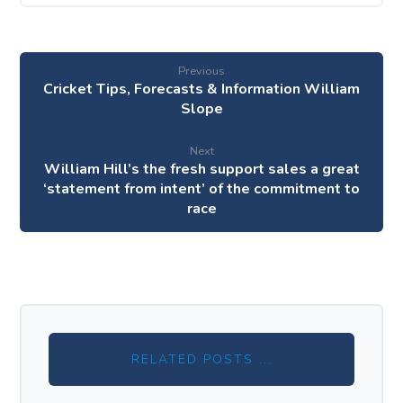
Previous
Cricket Tips, Forecasts & Information William
Slope
Next
William Hill’s the fresh support sales a great
‘statement from intent’ of the commitment to
race
RELATED POSTS ...