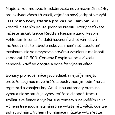
Najdete zde motivaci k získání zcela nové maximální sázky
pro aktivaci všech tří válců, zejména nový jackpot ve výši
10
Promo kódy zdarma pro kasino FairSpin
500
kreditů. Sázením pouze jednoho kreditu, který nezískáte,
můžete získat funkce Reddish Respin a Zero Respin.
Vzhledem k tomu, že další hazardní vrchol vám dává
možnost řídit to, abyste riskovali méně než absolutně
maximum, nic se nevyrovná novému vzrušení z možnosti
shodovat 10 500. Červený Respin se objeví zcela
náhodně, když se otočíte a odhalíte výherní válec.
Bonusy pro nové hráče jsou zdaleka nejpříjemnější,
protože zaujmou nové hráče a poskytnou jim odměnu za
registraci a zahájení hry. Ať už jsou automaty hrami na
výhru a nic nezaručuje výhry, můžete alespoň trochu
změnit své šance a vybírat si automaty s nejvyšším RTP.
Výherní linie jsou imaginární linie vytažené z válců, kde lze
získat odměny. Výherní kombinace můžete vytvářet ze