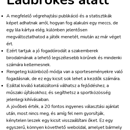
egy lila kártya elég, különben jelentősen
megváltoztathatod a játék menetét, miután az már véget
ért.
Ezért tartjuk a jó fogadóirodát a szakemberek
birodalmának a lehető legszélesebb körűnek és mindenki
számára kellemesnek.
Rengeteg különböző módja van a sporteseményekre való
fogadásnak, de ez egy kicsit sok lehet a kezdők számára.
Ezáltal kiváló katalizátorrá válhatsz a fejlődéshez, a
műszaki újításokhoz, és segíthetsz a sportközösség
jelenlegi kihívásaiban.
A jövőbeli érték, a 20 fontos ingyenes választási ajánlat
után, most nincs meg, és amíg fel nem gyorsítják,
kénytelen leszek egy kicsit visszaállítani őket. Ez egy
egyszerű, könnyen követhető weboldal, amelyet bármely
felhasználó használhat, és gyorsan és egyszerűen
megtalálhatja a kívánt helyeket. A legújabb oldal tetején
rövid linkek találhatók az új Ladbrokes fogadási weboldal
számos más részéhez, valamint más Ladbrokes fogadási