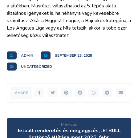
lehetőség közül választhatsz.
ADMIN
SEPTEMBER 25, 2025
UNCATEGORIZED
Previous
Jetbull renderelés és megjegyzés, JETBULL
ösztönző állítása most 2025. febr.
Next
„Nem maradt semmi, így adhatsz” – mondta
Lizzie Deignan, hogy segítsen neked