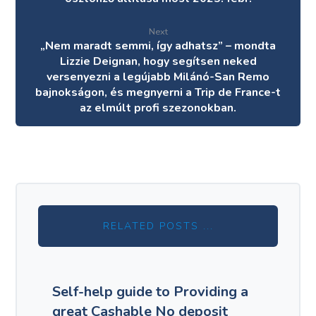
versenyezni a legújabb Milánó-San Remo
bajnokságon, és megnyerni a Trip de France-t
az elmúlt profi szezonokban.
RELATED POSTS ...
Self-help guide to Providing a
great Cashable No deposit
Added bonus no Wagering
Conditions
Uncategorized