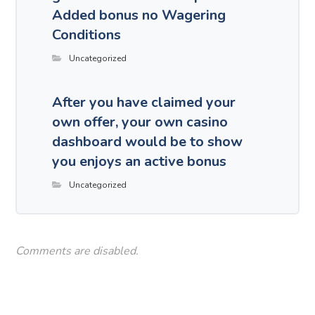
After you have claimed your
own offer, your own casino
dashboard would be to show
you enjoys an active bonus
Uncategorized
Comments are disabled.
© Copyright 2026 Ndzali K Business Enterprise (Pty)Ltd . All
Rights Reserved.