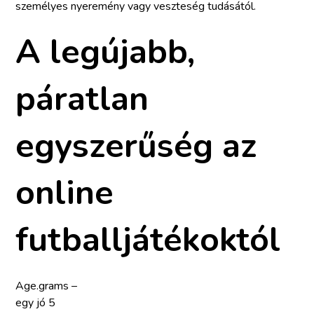
személyes nyeremény vagy veszteség tudásától.
A legújabb,
páratlan
egyszerűség az
online
futballjátékoktól
Age.grams – egy jó 5 fontos
választás a dos/1 esélyei közül, ha tíz fontot költesz