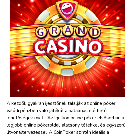
A kezdők gyakran ijesztőnek találják az online póker
valódi pénzben való játékát a hatalmas elérhető
lehetőségek miatt. Az Ignition online póker elsősorban a
legjobb online pókeroldal, alacsony tétekkel és egyszerű
útvonaltervezéssel. A CoinPoker szintén ideális a