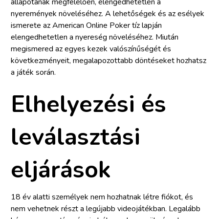
állapotának megfelelően, elengedhetetlen a
nyeremények növeléséhez. A lehetőségek és az esélyek
ismerete az American Online Poker tíz lapján
elengedhetetlen a nyereség növeléséhez. Miután
megismered az egyes kezek valószínűségét és
következményeit, megalapozottabb döntéseket hozhatsz
a játék során.
Elhelyezési és
leválasztási
eljárások
18 év alatti személyek nem hozhatnak létre fiókot, és
nem vehetnek részt a legújabb videojátékban. Legalább