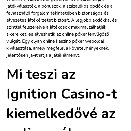
játékválaszték, a bónuszok, a százalékos opciók és a
felhasználói forgalom tekintetében biztonságos és
élvezetes játékérzetet biztosít. A legjobb akciókkal és
szinttel felszerelve a játékosok maximalizálhatják
sikereiket, és élvezhetik az online póker lenyűgöző
világát. Egy olyan online kaszinó póker weboldal
kiválasztása, amely megfelel a követelményeknek,
jelentősen javíthatja a játékélményt.
Mi teszi az
Ignition Casino-t
kiemelkedővé az