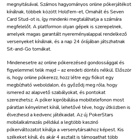
megnyitásával. Számos hagyományos online pókerjátékot
kínálnak, többek között Hold'em-et, Omahát és Seven
Card Stud-ot is, így mindenki megtalálhatja a számára
megfelelőt. A platformon olyan gépek is szerepelnek,
amelyek magas garantált nyereményalappal rendelkező
versenyeket kínálnak, és a nap 24 órájában játszhatnak
Sit-and-Go tornákat.
Mindenesetre az online pókerezésed gondossággal és
figyelemmel telik majd – az eredeti döntés nélkül. Először
is, hogy online pókerezz, hozz létre egy fiókot egy
megbízható weboldalon, és győződj meg róla, hogy
ismered az alapvető szabályokat, és pontokat
szerezhetsz. A póker kipróbálása mobiltelefonon most
páratlan kényelmet kínál, lehetővé téve, hogy útközben is
élvezhesd a kedvenc játékaidat. Az új PokerStars
mobilalkalmazás például a legtöbb kaszinó
pókerváltozatot kínálja a versenytársakhoz képest. Kis
székeket kínál, és akár 4 asztalt is támogathat több