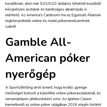
kezdőknek, ahol már 0,01/0,02 dolláros tétektől kezdődő
készpénzes asztalok és barátságos alkalmazás is
elérhető. Az America's Cardroom ma az Egyesült Államok
legkiterjedtebb online és mobil pókerrendszerének
számít.
Gamble All-
American póker
nyerőgép
A SportsBetting arról ismert, hogy kiváló, gyenge
minőséget biztosít a különféle online pókerasztaloknál, és
versenyképes játékosbázist vonz. Az Ignition Casino
kiemelkedő az online póker világában 2016 elején történt