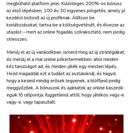
megbízható platform jelei. Különleges 200%-os bónusz
az első lépésben, 100 és 30 ingyenes pörgetés, amely jó
kezdést biztosít az új profiknak. Állítson be
korlátozásokat, tartsa be a költségvetését, és élvezze az
utazást – mert az online fogadás szórakoztató, nem pedig
stresszes.
Merülj el az új variációkban, ismerd meg az új stratégiákat,
és merülj el a mai online pókertermekben, ahol minden
kéz tanulságot ad, és minden játék egy mesteri lépés.
Hozd magaddal ezt a tudást az asztaloknál, és hagyd,
hogy a kezeid mindig erősek legyenek, a blöffjeid pedig
meggyőzőek. A bónuszok és ajánlatok az online kaszinók
egyik fő célpontja, függetlenül attól, hogy játékos vagy-e
vagy-e, vagy tapasztalt.