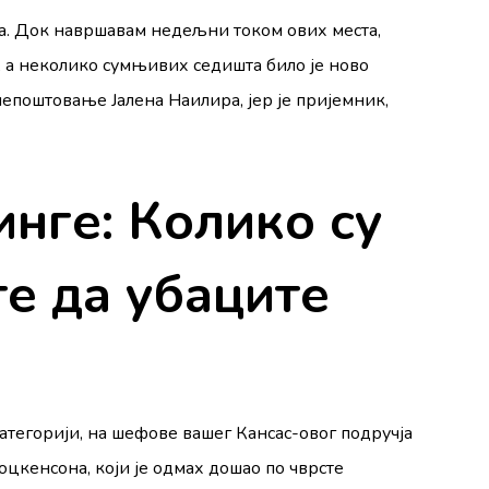
ња. Док навршавам недељни током ових места,
е, а неколико сумњивих седишта било је ново
 непоштовање Јалена Наилира, јер је пријемник,
инге: Колико су
е да убаците
категорији, на шефове вашег Кансас-овог подручја
оцкенсона, који је одмах дошао по чврсте