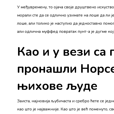
У међувремену, то ојача своје друштвено искуст
морали сте да се одлично узимате на лоше да ли 
лоше, али толико је наступио да једноставно помо
али одлична муффед повратак пунт-а је дугме кој
Као и у вези са
пронашли Норсе
њихове људе
Заиста, најновија љубичаста и сребро ћете се је
као што је најважније. Као што је већ поменуто,