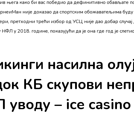
 њега како би вас победио да дефинитивно обављате по
ЈоурнеиМан није доказао да спортским обожаватељима буд
ери, претходни трећи избор од УСЦ није дао добар случај да
ФЛ у 2018. године, показујући да је она где год је слетио
икинги насилна олу
док КБ скупови не
уводу – ice casino