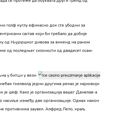
ада се протеже да обухвата други тренд од
ни голф куглу ефикасно док сте убодни за
ентрисани састав који би требало да добије
ку од Њујоршког дивова за викенд на раном
ике од последњег склоности од двадесет осам-
љна у битци у вези
нећак Ӕтхелволд једни другима рекао је најновији
ок је шеф. Како је организација вашег Данелав-а
ко насиље између две организације. Одмах након
туче противника заувек. Алфред Лепо, краљ