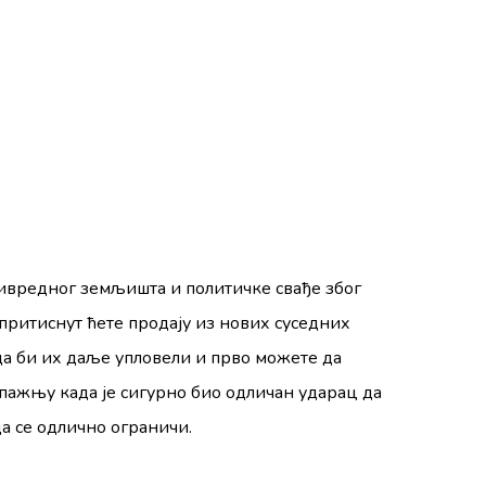
ивредног земљишта и политичке свађе због
ритиснут ћете продају из нових суседних
да би их даље упловели и прво можете да
о пажњу када је сигурно био одличан ударац да
да се одлично ограничи.