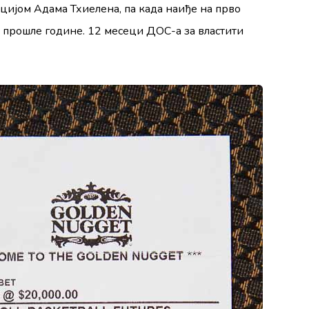
цијом Адама Тхиелена, па када наиђе на прво
и прошле године. 12 месеци ДОС-а за властити