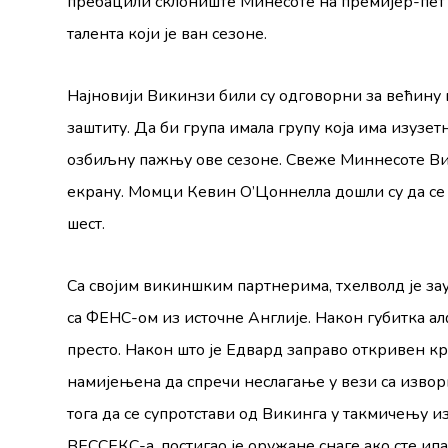
пребацили склониште Минесоте на премијер-пет 
талента који је ван сезоне.
Најновији Викинзи били су одговорни за већину
заштиту. Да би група имала групу која има изузет
озбиљну пажњу ове сезоне. Свеже Миннесоте Вик
екрану. Момци Кевин О’Цоннелла дошли су да се 
шест.
Са својим викиншким партнерима, Ӕтхелволд је за
са ФЕНС-ом из источне Англије. Након губитка ал
престо. Након што је Едвард заправо откривен кр
намијењена да спречи неслагање у вези са извор
тога да се супротстави од Викинга у такмичењу и
ВЕССЕКС-а, постигао је оружане снаге ако сте ипа