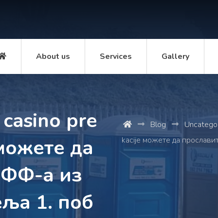
About us
Services
Gallery
 casino pre
Blog
Uncatego
 можете да
kacije можете да прослави
ПФФ-а из
ља 1. поб