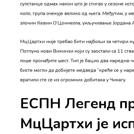
супстанце одмах након што је стигао у сезоне и
коло, група очекује велико од њега. Међутим, у 
злочин Кевин О’Цоннелла, укључивање Јордана Ад
МцЦартхи није требао бити најбољи за четири ку
Потпуно нови Викинзи који су заостали са 11 ств
лоше пронађите шест. Тип је бацио два наредна-
бисте могли да добијете медведа “креће се у на
вратили сте се из огромних добитака у Чикагу.
ЕСПН Легенд при
МцЦартхи је ис