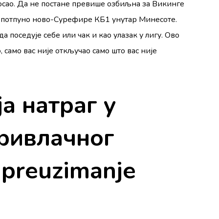
сао. Да не постане превише озбиљна за Викинге
у потпуно ново-Сурефире КБ1 унутар Минесоте.
 поседује себе или чак и као улазак у лигу. Ово
, само вас није откључао само што вас није
ја натраг у
привлачног
 preuzimanje