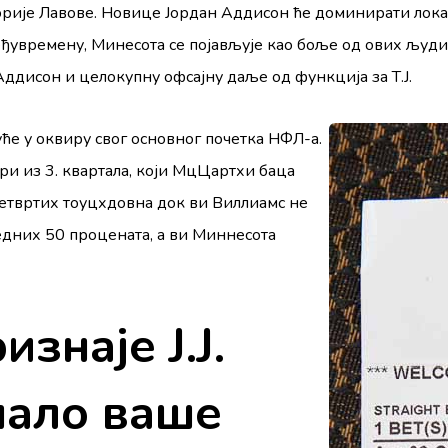
сторије Лавове. Новице Јордан Аддисон ће доминирати лока
међувремену, Минесота се појављује као боље од ових људ
дисон и целокупну офсајну даље од функција за Т.Ј.
ће у оквиру свог основног почетка НФЛ-а.
ари из 3. квартала, који МцЦартхи баца
четвртих тоуцхдовна док ви Виллиамс не
редних 50 процената, а ви Миннесота
знаје Ј.Ј.
пало ваше