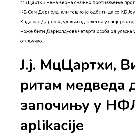
МцЦартхи нема веома снажно противљење против
КБ Сам Дарнолд, али тешко је одбити да се КБ 
Када вас Дарнолд удаљи од талента у својој кариј
може бити Дарнолд-ова четврта особа од уласка у Н
откључао.
Ј.ј. МцЦартхи, В
ритам медведа 
започињу у НФЛ 
aplikacije