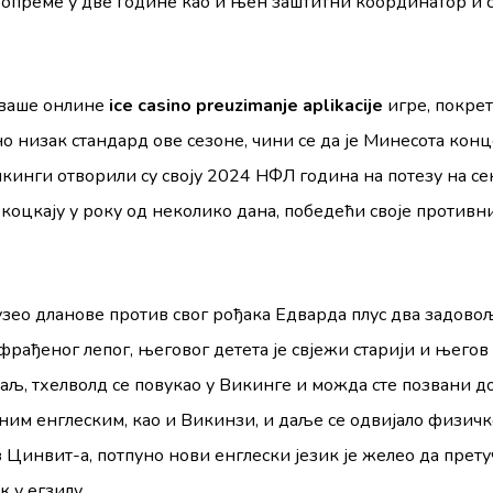
опреме у две године као и њен заштитни координатор и с
 ваше онлине
ice casino preuzimanje aplikacije
игре, покрет
но низак стандард ове сезоне, чини се да је Минесота конц
инги отворили су своју 2024 НФЛ година на потезу на се
коцкају у року од неколико дана, победећи своје противн
узео дланове против свог рођака Едварда плус два задово
фрађеног лепог, његовог детета је свјежи старији и његов 
аљ, Ӕтхелволд се повукао у Викинге и можда сте позвани д
ним енглеским, као и Викинзи, и даље се одвијало физич
з Цинвит-а, потпуно нови енглески језик је желео да пре
к у егзилу.