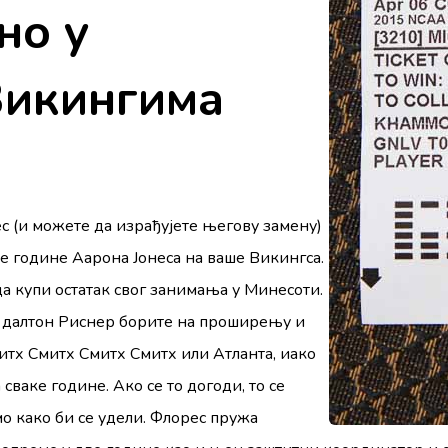
но у
Викингима
с (и можете да израђујете његову замену)
рве године Аарона Јонеса на ваше Викингса.
да купи остатак свог занимања у Минесоти.
е далтон Риснер борите на проширењу и
итх Смитх Смитх Смитх или Атланта, иако
сваке године. Ако се то догоди, то се
о како би се удели. Флорес пружа