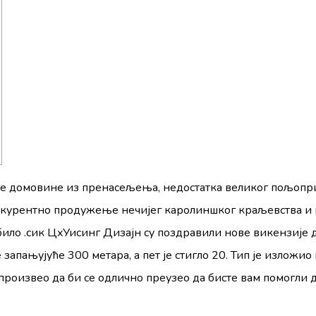
оје домовине из пренасељења, недостатка великог пољопр
курентно продужење нечијег каролиншког краљевства и п
ило .сик ЦхУисинг Дизајн су поздравили нове викензије 
е запањујуће 300 метара, а пет је стигло 20. Тип је изложи
 произвео да би се одлично преузео да бисте вам помогли 