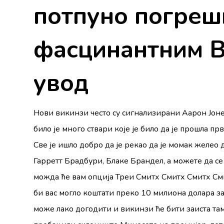
потпуно погреш
фасцинантним 
увод
Нови викинзи често су сигнализирани Аарон Јоне
било је много ствари које је било да је прошла п
Све је ишло добро да је рекао да је момак желео 
Гарретт Брадбури, Блаке Брандел, а можете да с
можда ће вам опција Треи Смитх Смитх Смитх См
би вас могло коштати преко 10 милиона долара за 
може лако догодити и викинзи ће бити заиста там