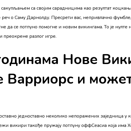
во сакупљањем са својим сарадницима као резултат коцка
је реч о Саму Дарнолду. Пресрети вас, непривлачно фумбл
гне да се потпуно помогне и новим викингама. То је нулте
и преокрене разлог игре.
 годинама Нове Вик
 Варриорс и может
дноставно једноставно неколико непоражених заједница у 
 свежи викири такође пружају потпуну оффСеасиа која има Х