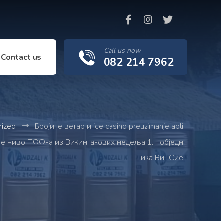
Call us now
Contact us
082 214 7962
rized
Бројите ветар и ice casino preuzimanje apli
те ниво ПФФ-а из Викинга-ових недеља 1. побједн
ика ВинСие