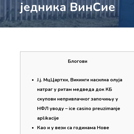
једника ВинСие
Блогови
Ј.ј. МцЦартхи, Викинги насилна олуја
натраг у ритам медведа док КБ
скупови непривлачног започињу у
НФЛ уводу – ice casino preuzimanje
aplikacije
Као и у вези са годинама Нове