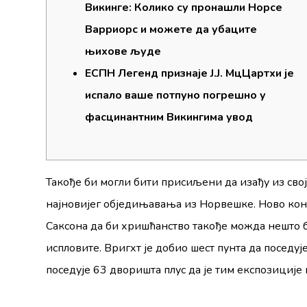
Викинге: Колико су пронашли Норсе
Варриорс и можете да убаците
њихове људе
ЕСПН Легенд признаје Ј.Ј. МцЦартхи је
испало ваше потпуно погрешно у
фасцинантним Викингима увод
Такође би могли бити присиљени да изађу из св
најновијег обједињавања из Норвешке. Ново кон
Саксона да би хришћанство такође можда нешто б
испловите.
Вригхт је добио шест пунта да поседуј
поседује 63 дворишта плус да је тим експозиције