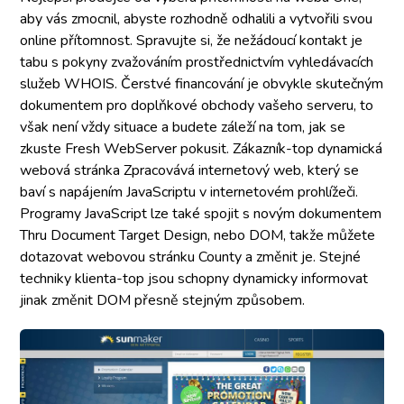
aby vás zmocnil, abyste rozhodně odhalili a vytvořili svou
online přítomnost. Spravujte si, že nežádoucí kontakt je
tabu s pokyny zvažováním prostřednictvím vyhledávacích
služeb WHOIS. Čerstvé financování je obvykle skutečným
dokumentem pro doplňkové obchody vašeho serveru, to
však není vždy situace a budete záleží na tom, jak se
zkuste Fresh WebServer pokusit. Zákazník-top dynamická
webová stránka Zpracovává internetový web, který se
baví s napájením JavaScriptu v internetovém prohlížeči.
Programy JavaScript lze také spojit s novým dokumentem
Thru Document Target Design, nebo DOM, takže můžete
dotazovat webovou stránku County a změnit je. Stejné
techniky klienta-top jsou schopny dynamicky informovat
jinak změnit DOM přesně stejným způsobem.