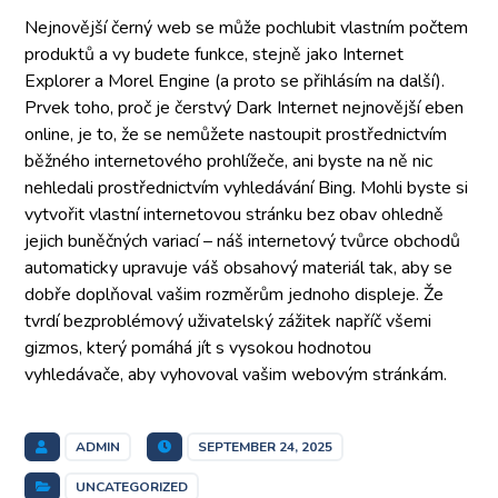
online, je to, že se nemůžete nastoupit prostřednictvím
běžného internetového prohlížeče, ani byste na ně nic
nehledali prostřednictvím vyhledávání Bing. Mohli byste si
vytvořit vlastní internetovou stránku bez obav ohledně
jejich buněčných variací – náš internetový tvůrce obchodů
automaticky upravuje váš obsahový materiál tak, aby se
dobře doplňoval vašim rozměrům jednoho displeje. Že
tvrdí bezproblémový uživatelský zážitek napříč všemi
gizmos, který pomáhá jít s vysokou hodnotou
vyhledávače, aby vyhovoval vašim webovým stránkám.
ADMIN
SEPTEMBER 24, 2025
UNCATEGORIZED