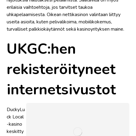
rajoituksia hallitaksesi pelaamista. Saatavilla on myös
erilaisia ​​vaihtoehtoja, jos tarvitset taukoa
uhkapelaamisesta. Oikean nettikasinon valintaan liittyy
useita asioita, kuten pelivalikoima, mobiilikokemus,
turvalliset palkkiokäytännöt sekä kasinoyrityksen maine.
UKGC:hen
rekisteröityneet
internetsivustot
DuckyLu
ck Local
-kasino
keskitty