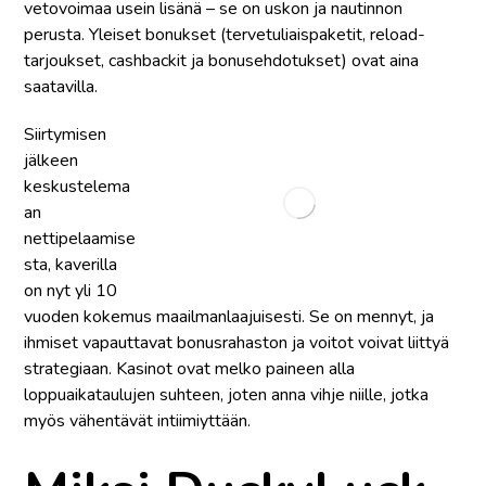
vetovoimaa usein lisänä – se on uskon ja nautinnon
perusta. Yleiset bonukset (tervetuliaispaketit, reload-
tarjoukset, cashbackit ja bonusehdotukset) ovat aina
saatavilla.
Siirtymisen
jälkeen
keskustelema
an
nettipelaamise
sta, kaverilla
on nyt yli 10
vuoden kokemus maailmanlaajuisesti. Se on mennyt, ja
ihmiset vapauttavat bonusrahaston ja voitot voivat liittyä
strategiaan. Kasinot ovat melko paineen alla
loppuaikataulujen suhteen, joten anna vihje niille, jotka
myös vähentävät intiimiyttään.