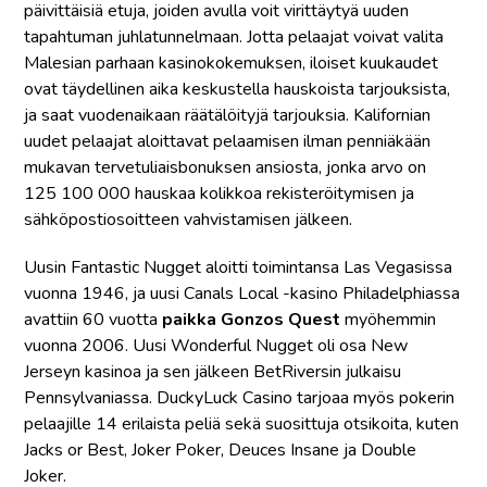
päivittäisiä etuja, joiden avulla voit virittäytyä uuden
tapahtuman juhlatunnelmaan. Jotta pelaajat voivat valita
Malesian parhaan kasinokokemuksen, iloiset kuukaudet
ovat täydellinen aika keskustella hauskoista tarjouksista,
ja saat vuodenaikaan räätälöityjä tarjouksia. Kalifornian
uudet pelaajat aloittavat pelaamisen ilman penniäkään
mukavan tervetuliaisbonuksen ansiosta, jonka arvo on
125 100 000 hauskaa kolikkoa rekisteröitymisen ja
sähköpostiosoitteen vahvistamisen jälkeen.
Uusin Fantastic Nugget aloitti toimintansa Las Vegasissa
vuonna 1946, ja uusi Canals Local -kasino Philadelphiassa
avattiin 60 vuotta
paikka Gonzos Quest
myöhemmin
vuonna 2006. Uusi Wonderful Nugget oli osa New
Jerseyn kasinoa ja sen jälkeen BetRiversin julkaisu
Pennsylvaniassa. DuckyLuck Casino tarjoaa myös pokerin
pelaajille 14 erilaista peliä sekä suosittuja otsikoita, kuten
Jacks or Best, Joker Poker, Deuces Insane ja Double
Joker.