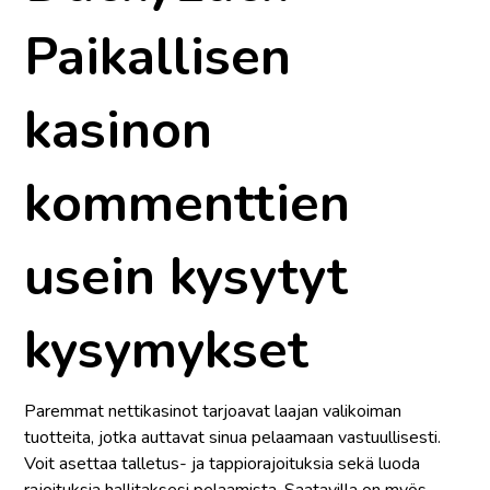
Paikallisen
kasinon
kommenttien
usein kysytyt
kysymykset
Paremmat nettikasinot tarjoavat laajan valikoiman
tuotteita, jotka auttavat sinua pelaamaan vastuullisesti.
Voit asettaa talletus- ja tappiorajoituksia sekä luoda