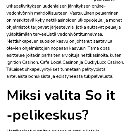
uhkapeliyrityksen uudenlaisen jännityksen online-
vedonlyönnin mahdollisuuteen. Vastuullinen pelaaminen
on merkittävä kyky nettikasinoiden ulkopuolella, ja monet
ohjelmistot tarjoavat järjestelmiä, jotka auttavat pelaajia
ylläpitämään terveellistä vedonlyöntitunnelmaa.
Nettiuhkapelien suosion kasvu on johtanut saatavilla
olevien ohjelmistojen nopeaan kasvuun. Tämä opas
esittelee joitakin parhaiten arvioituja nettikasinoita, kuten
Ignition Casinon, Cafe Local Casinon ja DuckyLuck Casinon.
Tällaiset uhkapeliyritykset tunnetaan pelityypistä,
anteliaista bonuksista ja edistyneestä tukipalvelusta.
Miksi valita So it
-pelikeskus?