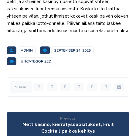
pelit ja aktiivinen kasinoympäristö sopivat yhteen
kaksijakoisen luonteensa ansiosta. Koska kello tikittää
yhteen päivään, jotkut ihmiset kokevat keskipäivän olevan
makea paikka lotto-onnelle. Päivän aikana taito laskee
hitaasti, ja voittomahdollisuus muuttuu suureksi unelmaksi.
ADMIN
SEPTEMBER 24, 2025
UNCATEGORIZED
Previous
Nettikasino, kierrätyssuositukset, Fruit
Cocktail paikka kehitys