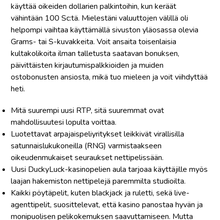
käyttää oikeiden dollarien palkintoihin, kun keräät
vähintään 100 Sc:tä. Mielestäni valuuttojen välillä oli
helpompi vaihtaa käyttämällä sivuston yläosassa olevia
Grams- tai S-kuvakkeita. Voit ansaita toisenlaisia ​​
kultakolikoita ilman talletusta saatavan bonuksen,
päivittäisten kirjautumispalkkioiden ja muiden
ostobonusten ansiosta, mikä tuo mieleen ja voit viihdyttää
heti.
Mitä suurempi uusi RTP, sitä suuremmat ovat
mahdollisuutesi lopulta voittaa.
Luotettavat arpajaispeliyritykset leikkivät virallisilla
satunnaislukukoneilla (RNG) varmistaakseen
oikeudenmukaiset seuraukset nettipelissään.
Uusi DuckyLuck-kasinopelien aula tarjoaa käyttäjille myös
laajan hakemiston nettipelejä paremmilta studioilta.
Kaikki pöytäpelit, kuten blackjack ja ruletti, sekä live-
agenttipelit, suosittelevat, että kasino panostaa hyvän ja
monipuolisen pelikokemuksen saavuttamiseen. Mutta