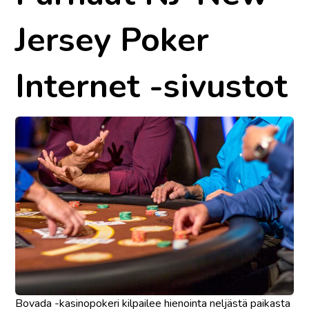
Jersey Poker
Internet -sivustot
Bovada -kasinopokeri kilpailee hienointa neljästä paikasta