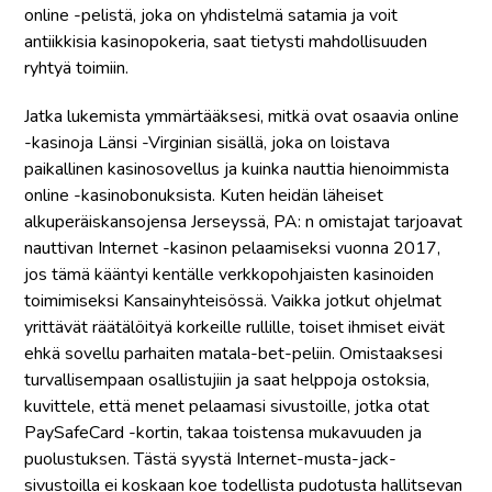
online -pelistä, joka on yhdistelmä satamia ja voit
antiikkisia kasinopokeria, saat tietysti mahdollisuuden
ryhtyä toimiin.
Jatka lukemista ymmärtääksesi, mitkä ovat osaavia online
-kasinoja Länsi -Virginian sisällä, joka on loistava
paikallinen kasinosovellus ja kuinka nauttia hienoimmista
online -kasinobonuksista. Kuten heidän läheiset
alkuperäiskansojensa Jerseyssä, PA: n omistajat tarjoavat
nauttivan Internet -kasinon pelaamiseksi vuonna 2017,
jos tämä kääntyi kentälle verkkopohjaisten kasinoiden
toimimiseksi Kansainyhteisössä. Vaikka jotkut ohjelmat
yrittävät räätälöityä korkeille rullille, toiset ihmiset eivät
ehkä sovellu parhaiten matala-bet-peliin. Omistaaksesi
turvallisempaan osallistujiin ja saat helppoja ostoksia,
kuvittele, että menet pelaamasi sivustoille, jotka otat
PaySafeCard -kortin, takaa toistensa mukavuuden ja
puolustuksen. Tästä syystä Internet-musta-jack-
sivustoilla ei koskaan koe todellista pudotusta hallitsevan