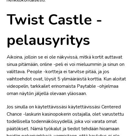
henkilökohtaisesti.
Twist Castle -
pelausyritys
Aikoina, jolloin se ei ole näkyvissä, mitkä kortit auttavat
sinua pitämään, online -peli ei voi mieluummin ja sinun on
valittava. People -kortteja ei tarvitse pitää, ja jos
vaihtoehdot ovat, löysit 5 ylimääräistä korttia. Kun aloitat
videopelin, tarkkailet erinomaista Paytable -ohjelmaa
oman näytön jäljellä olevaan yläosaan.
Jos sinulla on käytettävissäsi käytettävissäsi Centered
Chance -laskurin kasinopokerin ostajalla, olet varustettu
todellisella todennäköisyydellä, joka voi varata omat
päätökset. Nämä työkalut ja tiedot tehdään hioamaan