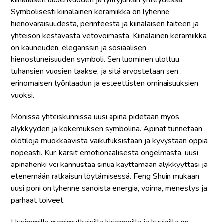
kiinalaisen uudenvuoden ja lyhtyjuhlan yhteydessä.
Symbolisesti kiinalainen keramiikka on lyhenne
hienovaraisuudesta, perinteestä ja kiinalaisen taiteen ja
yhteisön kestävästä vetovoimasta. Kiinalainen keramiikka
on kauneuden, eleganssin ja sosiaalisen
hienostuneisuuden symboli. Sen luominen ulottuu
tuhansien vuosien taakse, ja sitä arvostetaan sen
erinomaisen työnlaadun ja esteettisten ominaisuuksien
vuoksi.
Monissa yhteiskunnissa uusi apina pidetään myös
älykkyyden ja kokemuksen symbolina. Apinat tunnetaan
olotiloja muokkaavista vaikutuksistaan ​​ja kyvystään oppia
nopeasti. Kun kärsit emotionaalisesta ongelmasta, uusi
apinahenki voi kannustaa sinua käyttämään älykkyyttäsi ja
etenemään ratkaisun löytämisessä. Feng Shuin mukaan
uusi poni on lyhenne sanoista energia, voima, menestys ja
parhaat toiveet.