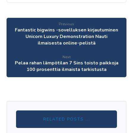
Previous
Fantastic bigwins -sovelluksen kirjautuminen
Unicorn Luxury Demonstration Nauti
ilmaisesta online-pelistä
Next
Pelaa rahan lämpötilan 7 Sins toisto paikkoja
100 prosenttia ilmaista tarkistusta
RELATED POSTS ...