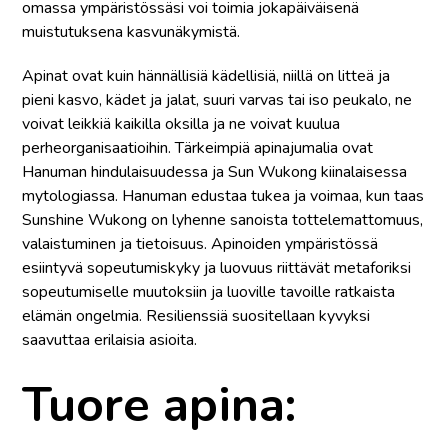
omassa ympäristössäsi voi toimia jokapäiväisenä
muistutuksena kasvunäkymistä.
Apinat ovat kuin hännällisiä kädellisiä, niillä on litteä ja
pieni kasvo, kädet ja jalat, suuri varvas tai iso peukalo, ne
voivat leikkiä kaikilla oksilla ja ne voivat kuulua
perheorganisaatioihin. Tärkeimpiä apinajumalia ovat
Hanuman hindulaisuudessa ja Sun Wukong kiinalaisessa
mytologiassa. Hanuman edustaa tukea ja voimaa, kun taas
Sunshine Wukong on lyhenne sanoista tottelemattomuus,
valaistuminen ja tietoisuus. Apinoiden ympäristössä
esiintyvä sopeutumiskyky ja luovuus riittävät metaforiksi
sopeutumiselle muutoksiin ja luoville tavoille ratkaista
elämän ongelmia. Resilienssiä suositellaan kyvyksi
saavuttaa erilaisia ​​asioita.
Tuore apina: