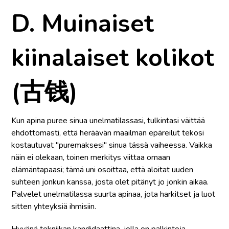
D. Muinaiset
kiinalaiset kolikot
(古钱)
Kun apina puree sinua unelmatilassasi, tulkintasi väittää
ehdottomasti, että heräävän maailman epäreilut tekosi
kostautuvat "puremaksesi" sinua tässä vaiheessa. Vaikka
näin ei olekaan, toinen merkitys viittaa omaan
elämäntapaasi; tämä uni osoittaa, että aloitat uuden
suhteen jonkun kanssa, josta olet pitänyt jo jonkin aikaa.
Palvelet unelmatilassa suurta apinaa, jota harkitset ja luot
sitten yhteyksiä ihmisiin.