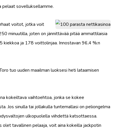
la pelaat sovelluksellamme.
haat voitot, jotka voit
0 minuutilla, joten on jännittävää pitää ammattilaisia ​​
 5 kiekkoa ja 178 voittolinjaa. Innostavan 96,4 %:n
 Toro tuo uuden maailman luoksesi heti lataamisen
ina kokeiltava vaihtoehtoa, jonka se kokee
ta. Jos sinulla tai jollakulla tuntemallasi on peliongelma
 Yhdysvaltojen ulkopuolella viihdettä katsottaessa.
olet tavallinen pelaaja, voit aina kokeilla jackpotin