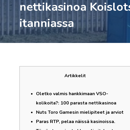
nettikasinoa Koislot
itanniassa
Artikkelit
Oletko valmis hankkimaan VSO-
kolikoita?: 100 parasta nettikasinoa
Nuts Toro Gamesin mielipiteet ja arviot
Paras RTP, pelaa näissä kasinoissa.