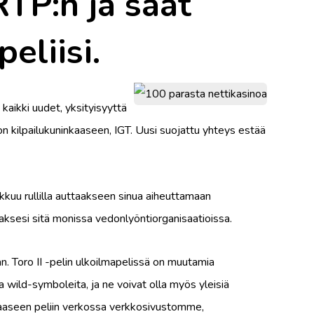
RTP:n ja saat
eliisi.
kaikki uudet, yksityisyyttä
 kilpailukuninkaaseen, IGT. Uusi suojattu yhteys estää
kkuu rullilla auttaakseen sinua aiheuttamaan
ataksesi sitä monissa vedonlyöntiorganisaatioissa.
. Toro II -pelin ulkoilmapelissä on muutamia
a wild-symboleita, ja ne voivat olla myös yleisiä
rhaaseen peliin verkossa verkkosivustomme,