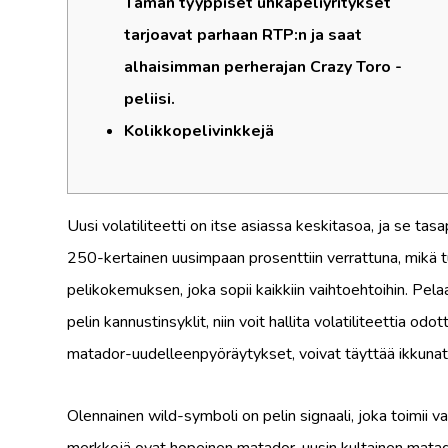
Tämän tyyppiset uhkapeliyritykset
tarjoavat parhaan RTP:n ja saat
alhaisimman perherajan Crazy Toro -
peliisi.
Kolikkopelivinkkejä
Uusi volatiliteetti on itse asiassa keskitasoa, ja se 
250-kertainen uusimpaan prosenttiin verrattuna, mikä tuo
pelikokemuksen, joka sopii kaikkiin vaihtoehtoihin.
Pelaa
pelin kannustinsyklit, niin voit hallita volatiliteettia 
matador-uudelleenpyöräytykset, voivat täyttää ikkunat
Olennainen wild-symboli on pelin signaali, joka toimii va