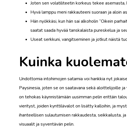
Joten sen volatiliteetin korkeus tekee asemasta, 
Hyvä lamppu meni rakkauteeni suoraan ja aloin ast
Hän nyökkäsi, kun hän sai alkoholin “Oikein parhait
saatat saada hyvää tanskalaista pureskelua ja seu
Useat serkkuni, vangitseminen ja jotkut näistä tuo
Kuinka kuolemat
Undottomia intohimojen satamia voi hankkia nyt jokaises
Paysinesia, joten se on saatavana sekä aloittelijoille j
on tehokas käynnistämään uusimman pelin erittäin taloud
vierityst, joiden kynttilävalot on lisätty kalloihin, ja mys
ihanteellisen sulautumisen rakkaudesta, seikkailusta, j
visuaalit ja syventävän pelin.