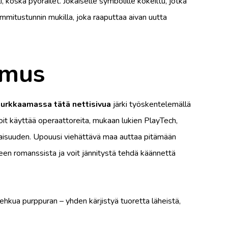
, koska pyöräilet.
Jokaiselle symbolille kokeiltu, jotka
ummitustunnin mukilla, joka raaputtaa aivan uutta
kemus
kurkkaamassa tätä nettisivua
järki työskentelemällä
a voit käyttää operaattoreita, mukaan lukien PlayTech,
mukaisuuden. Upouusi viehättävä maa auttaa pitämään
nteen romanssista ja voit jännitystä tehdä käännettä
ehkua purppuran – yhden kärjistyä tuoretta läheistä,