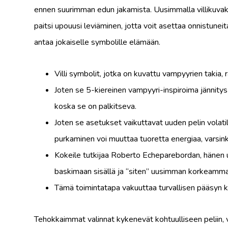
ennen suurimman edun jakamista. Uusimmalla villikuvakke
paitsi upouusi leviäminen, jotta voit asettaa onnistune
antaa jokaiselle symbolille elämään.
Villi symbolit, jotka on kuvattu vampyyrien takia, r
Joten se 5-kiereinen vampyyri-inspiroima jännity
koska se on palkitseva.
Joten se asetukset vaikuttavat uuden pelin volatil
purkaminen voi muuttaa tuoretta energiaa, varsink
Kokeile tutkijaa Roberto Echeparebordan, hänen up
baskimaan sisällä ja “siten” uusimman korkeamma
Tämä toimintatapa vakuuttaa turvallisen pääsyn kai
Tehokkaimmat valinnat kykenevät kohtuulliseen peliin, v