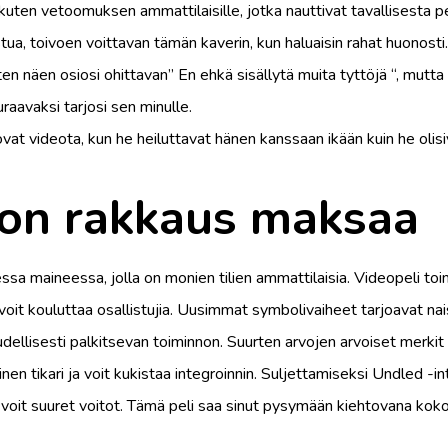
kuten vetoomuksen ammattilaisille, jotka nauttivat tavallisesta 
ua, toivoen voittavan tämän kaverin, kun haluaisin rahat huonosti
en näen osiosi ohittavan” En ehkä sisällytä muita tyttöjä “, mutta 
raavaksi tarjosi sen minulle.
vat videota, kun he heiluttavat hänen kanssaan ikään kuin he olisi
on rakkaus maksaa
sa maineessa, jolla on monien tilien ammattilaisia. Videopeli toi
a voit kouluttaa osallistujia. Uusimmat symbolivaiheet tarjoavat na
ellisesti palkitsevan toiminnon. Suurten arvojen arvoiset merkit s
tinen tikari ja voit kukistaa integroinnin. Suljettamiseksi Undled -in
a voit suuret voitot. Tämä peli saa sinut pysymään kiehtovana ko