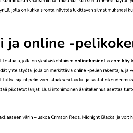
a kuutamoista vaaleaa linnan taustalla, kun sumu menee näytön yli
rillä, jolla on kukka sironta, näyttää lukittavan silmät mukanasi k
ti ja online -peliko
it testaaja, jolla on yksityiskohtainen
onlinekasinolla.com käy 
öydät yhteistyötä, jolla on merkittäviä online -pelien rakentajia, j
voit tutkia sijaintipelin varmistaaksesi laadun ja saatat oikeuden
ittää piilotetut lahjat. Uusi intohimoinen äänitallennus asettaa tu
akkaaseen väriin – uskoa Crimson Reds, Midnight Blacks, ja voit h