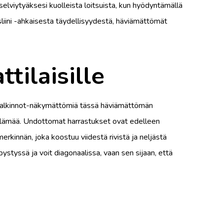
elviytyäksesi kuolleista loitsuista, kun hyödyntämällä
osliini -ahkaisesta täydellisyydestä, häviämättömät
ilaisille
s palkinnot-näkymättömiä tässä häviämättömän
 elämää. Undottomat harrastukset ovat edelleen
erkinnän, joka koostuu viidestä rivistä ja neljästä
tyssä ja voit diagonaalissa, vaan sen sijaan, että