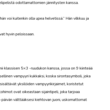
pelipelistä odottamattomien jännitysten kanssa.
.
hän voi kuitenkin olla upea helvetissä.” Hän vilkkuu ja
vat hyvin peloissaan.
mii klassisen 5×3 -ruudukon kanssa, jossa on 9 kiinteää
isellinen vampyyri kukkaksi, koska sirontasymboli, joka
isältävät yksilöiden vampyyrikirjaimet, koristetut
tohimot ovat oikeastaan ​​sijaintipeli, joka tarjoaa
ko päivän välttääksesi kiehtovan juoni, uskomattomat