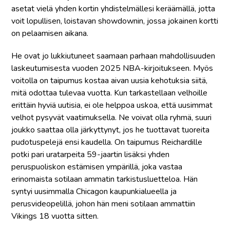
asetat vielä yhden kortin yhdistelmällesi keräämällä, jotta
voit lopullisen, loistavan showdownin, jossa jokainen kortti
on pelaamisen aikana.
He ovat jo lukkiutuneet saamaan parhaan mahdollisuuden
laskeutumisesta vuoden 2025 NBA-kirjoitukseen. Myös
voitolla on taipumus kostaa aivan uusia kehotuksia siitä,
mitä odottaa tulevaa vuotta. Kun tarkastellaan velhoille
erittäin hyviä uutisia, ei ole helppoa uskoa, että uusimmat
velhot pysyvät vaatimuksella. Ne voivat olla ryhmä, suuri
joukko saattaa olla järkyttynyt, jos he tuottavat tuoreita
pudotuspelejä ensi kaudella. On taipumus Reichardille
potki pari uratarpeita 59-jaartin lisäksi yhden
peruspuoliskon estämisen ympärillä, joka vastaa
erinomaista sotilaan ammatin tarkistusluetteloa. Hän
syntyi uusimmalla Chicagon kaupunkialueella ja
perusvideopelillä, johon hän meni sotilaan ammattiin
Vikings 18 vuotta sitten.