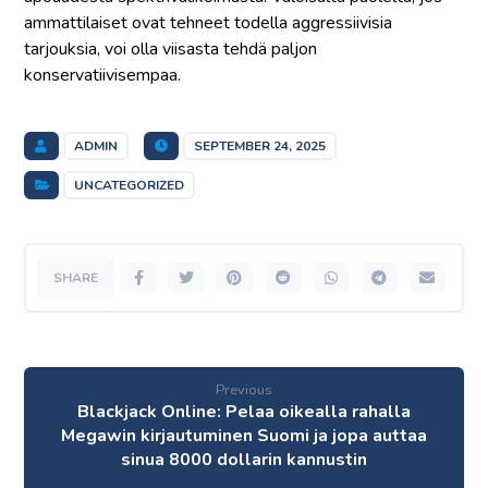
ammattilaiset ovat tehneet todella aggressiivisia
tarjouksia, voi olla viisasta tehdä paljon
konservatiivisempaa.
ADMIN
SEPTEMBER 24, 2025
UNCATEGORIZED
Previous
Blackjack Online: Pelaa oikealla rahalla
Megawin kirjautuminen Suomi ja jopa auttaa
sinua 8000 dollarin kannustin