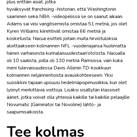
plus erittäin asiat, jotka
hyväksyvät franchising -historian, että Washingtonin
saaminen sekä NBA -videopelissä se on saanut aikaan.
Adams sai viisi vangitsemista omistaa 51 metriä, jos olet
Kyren Williams kiirehtivät omistaa 66 metriä ja
kosketusta. Nacua esitteli joitain muita hirviötuloksia
aloittaakseen kolmannen NFL -vuodenajansa huolimatta
hänen varhaisesta kurinalaisuudestaan’oto’osta. Nacualla
oli 10 saalista, joilla oli 130 metriä Ramsissa, vain kuka
meni tulevaisuudessa Davis Allenin TD-koukkuun
kolmannen neljännentoista avauskohteeseen. Yksi
suosikkini tapaan upouusi hedelmäpopimusiikkia, kun olet
lyönyt merkittäviä voittoja. Lisäksi sisällytän klassiset
äänet, jotka voivat olla yhteisiä kaikille tai kaikille pelaajille
Novumatic (Gaminator tai Novoline) lähtö- ja
saapumisaikoista.
Tee kolmas