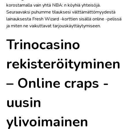
korostamalla vain yhtä NBA: n köyhiä yhteisöjä.
Seuraavaksi puhumme tilauksesi välttämättömyydestä
lainauksesta Fresh Wizard -korttien sisällä online -pelissä
ja miten ne vaikuttavat tarjouskäyttäytymiseen.
Trinocasino
rekisteröityminen
– Online craps -
uusin
ylivoimainen