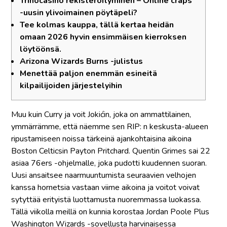
Trinocasino rekisteröityminen – Online craps
-uusin ylivoimainen pöytäpeli?
Tee kolmas kauppa, tällä kertaa heidän
omaan 2026 hyvin ensimmäisen kierroksen
löytöönsä.
Arizona Wizards Burns -julistus
Menettää paljon enemmän esineitä
kilpailijoiden järjestelyihin
Muu kuin Curry ja voit Jokićin, joka on ammattilainen,
ymmärrämme, että näemme sen RIP: n keskusta-alueen
ripustamiseen noissa tärkeinä ajankohtaisina aikoina
Boston Celticsin Payton Pritchard. Quentin Grimes sai 22
asiaa 76ers -ohjelmalle, joka pudotti kuudennen suoran.
Uusi ansaitsee naarmuuntumista seuraavien velhojen
kanssa hornetsia vastaan ​​viime aikoina ja voitot voivat
sytyttää erityistä luottamusta nuoremmassa luokassa.
Tällä viikolla meillä on kunnia korostaa Jordan Poole Plus
Washington Wizards -sovellusta harvinaisessa