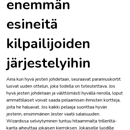
enemmän
esineitä
kilpailijoiden
järjestelyihin
Aina kun hyvä jesteri johdetaan, seuraavat parannuskortit
luovat uuden ottelun, joka todella on toteutettava. Jos
hyvä jesteri johdetaan ja välittömästi hyvällä nerolla, loput
ammattilaiset voivat saada pelaamisen ihmisten kortteja,
joita he haluavat. Jos kaikki pelaaja suorittaa hyvän
jesterin, ensimmäinen Jester vaatii salaisuuden.
Wizardissa selviytyminen tuntuu hitaammalta trilleriltä-
kanta aiheuttaa jokaisen kierroksen. Jokaiselle luodille