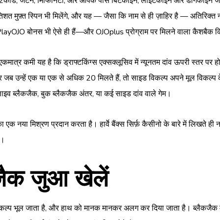
श2कोड, जेटन, मिफिनिटी, और आपके पास बिटकॉइन, लाइटकॉइन और डॉगकॉइन जैसी
िशत मुफ़्त स्पिन भी मिलेंगे, और यह — जैसा कि नाम से ही ज़ाहिर है — अति
ayOJO बोनस भी ऐसे ही हैं—और OJOplus प्रोग्राम पर मिलने वाला कैशबैक कि
। एकमात्र कमी यह है कि ड्राफ्टकिंग्स एक्सक्लूसिव में न्यूनतम दांव ऊपरी स्तर पर
ैं, और जब उन्हें एक या एक से अधिक 20 मिलते हैं, तो साइड विकल्प अपने मूल व
ि लाइव ब्लैकजैक, बुक ब्लैकजैक अंतर, या कई साइड दांव वाले गेम।
नया मिश्रण प्रदान करता है। हार्वे बैंक्स सिर्फ़ कैसीनो के बारे में लिखते ही नहीं—
ा।
जैक जुआ खेलें
प भूल जाता है, और हाथ को मानक मानकर अलग कर दिया जाता है। ब्लैकजैक में, आप क