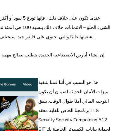
عندما تكون على 
تشغيلها غالبًا والتي تحتوي على فايفر جيد. سيختلف ذلك ضمن متطلبات الخلق ويمكنك الألعاب ، وبالتالي فهي تدرس كحافز في إنشاء إيداع أو دعم أو مساعدة في بناء الكازينو الطازج.
إن إنشاء أباريق الاصطناعية الجديدة يتطلب نصائح مهمة ،
هذا هو السبب في أننا قمنا بتنفيذ
ميزات الأمان الحديثة لضمان أن يكون
التوجيه المالي آمنًا طوال الوقت. ينفق
برنامجنا الخاص للغاية معقد TLS
Security Security Compolding 512
BIT لحماية بيانات الكمبيوتر الخاصة بك