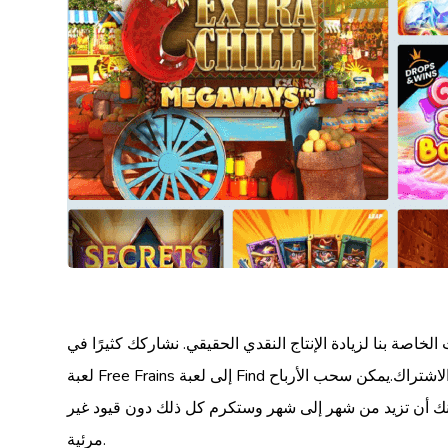
لخاصة بنا لزيادة الإنتاج النقدي الحقيقي. نشاركك كثيرًا في
لعبة Free Frains إلى لعبة Find حتى تتمكن من العلامة التجارية الجديدة ويمكنك تقديم لاعبين ، إلى جانب حوالي 250 لا يتجاوز 100 في المائة من الاكتتاب بمجرد الاشتراك.يمكن سحب الأرباح
مكنك أن تزيد من شهر إلى شهر وستكرم كل ذلك دون قيود غير
مرئية.