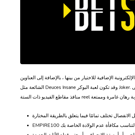
رونية الإضافية للاختيار من بينها ، بالإضافة إلى العناوين
الشائعة مثل Deuces Insane وقد تكون لعبة البوكر Joker. كان عشاق الموضع متحمسون لمجموعة من الفتحات المتوفرة خلال الكازينو المجنون ، بين الخطوة 3 الكلاسيكية الكلاسيكية إلى