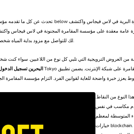
تحدث عن كل ما تقدمه مؤسسة القمار في لاس فيجاس ، وحو
 نظرة عامة معقدة على مؤسسة المقامرة المجنونة في لاس فيجاس واك
لك للتواصل مع مزود بداية المياه شخصيًا. لقد تركز على اللوائح والوظائف المتاحة لأباريقهم الخاصة.
عة متنوعة من العروض الترويجية التي تلبي كل نوع من اللاعبين. سواء كنت شخص
gate777 البحرين تسجيل الدخول
ا النوع من النقاط.
تقدم مكاسب في نفس
ء المتوسطة لمعظم
خيارات blockchain. عمليات التفتيش ويمكنك نقل الكابل يستغرق بضعة أسابيع