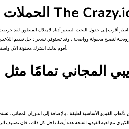
حملات ويمكنك الحوافز في The Crazy.io
انظر أقرب إلى جدول البحث الصغير أدناه لامتلاك المنظور. لقد حرصت على تقديم النقاط الرئيسية بما ف
ترويجية لتصبح معقولة وواضحة ، وقد تستوفي.نشعر داخل تقديم اللاع
أقوم بذلك. اشترك مجنونة الآن واستفد من جميع عروضنا الرائعة لرفع رحلة المقامرة الخاصة بك.
لألعاب الفيديو الأساسية لطيفة ، بالإضافة إلى الدوران المجاني ، تستحق
ة الكبرى مع لعبة الفيديو الفتحة هذه أيضا. داخل كل ذلك ، فإن تصنيف ال