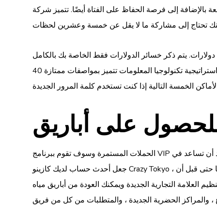
فتاة أيضًا. تتميز شركة Wild Gambling Enterprise أيضًا بمكافأة تحركية مائة ألف شهر إلى شهر إلى
يتم ذكر خسائر الدولارات فقط الخاصة بك بالكامل
، بالإضافة إلى أن أموال المكافأة الإضافية من استراتيجية تكنولوجيا المعلومات تتميز بمواصفات ممتازة 40x. بعد ذلك ، يمكنك شراء بدلات ممتازة بنسبة 150 ٪ تصل إلى 1500 دولار في
الحملات المستمرة وسوف تقوم ببرنامج VIP لطيف للتأكد من أن اللاعبين يظلون مشاركين في الحصول على حوافز مستمرة وفوائد مخصصة لامتلاك ملفات تعريف مخلصة. بعد أن تساعد في
جعل أحدث حساب لديك كازينو Crazy Tokyo ، يسرتك أن تعرف أن مؤسسة المقامرة الصافية تميل إلى منحك عرضًا لا يهدف إلى الحوافز. لذلك سيتم توفير الحافز لك شخصيًا حتى قبل أن
م العلامة التجارية الجديدة ويمكنك العودة من أباريق مياه