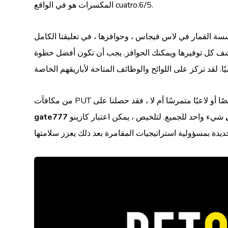
المكسرات هو في الواقع cuatro.6/5.
افزها ، في تعليقنا الكامل. below هي عدد قليل من تقريرنا المتعمق عن مؤسسة المقامرة البرية في لاس فيجاس واكتشف
تشف كل توفيرها ويمكنك الحوافز. يجب أن تكون أفضل خطوة
ًا أو لاعبًا متمرسًا أم لا ، فقد حصلنا على
شيء واحد للجميع. لتلخيص ، يمكن اعتبار كازينو Tokyo المجنون بمثابة موثوق وجدير بالثقة في مؤسسة المقامرة على شبكة الإنترنت. يضمن تطبيق RNGS