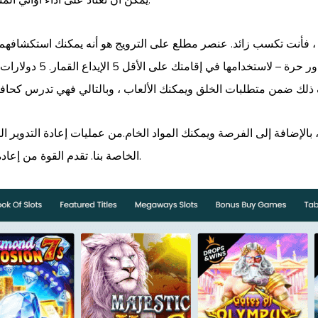
يمكن أن تعتاد على أداء أواني المتاجر ، أو أرصفة الانجراف ، أو حتى قطع الأثاث الجديدة.
خلاف ذلك ، فإنها تودع 5 نقود أو أكثر ، فأنت تكسب زائد. عنصر مطلع على الترويج هو أنه
الشيء الحلو – الائتمانا
 بالإضافة إلى الفرصة ويمكنك المواد الخام.من عمليات إعادة التدوير ا
الخاصة بنا. تقدم القوة من إعادة تدوير إبريق ممتاز بدلاً من الخلق ، وهو واحد كبير في الواقع.