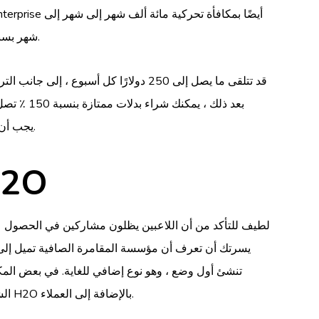
شهر بسبب لعبتها الممتازة على الإنترنت. لا يوجد شيء لمحترفيين لوضعهم ، لكنك تحتاج إلى مشاركة ما لا يقل عن خمسة وعشرين لحظات.
قد تتلقى ما يصل إلى 250 دولارًا كل أسبوع ، إلى جانب الترويج الخاص بك ، قد يتم تحويله تلقائيًا في الحساب بزيادات قدرها عشرة دولارات.
الأماكن الخمسة التالية إذا كنت تستخدم كلمة المرور الجديدة Crypto150. يجب أن تكون قيمة الإيداع على الأقل 20 دولارًا للتأهل لأي حافز.
معرفة نظام الودائع للحص
تنشئ أول وضع ، وهو نوع إضافي للغاية. في بعض المكون
الشرب 5 جالون. يحدد هذا النوع من القوانين الحد الأدنى من مسألة الإيداع ، والمراكز الحضرية الجديدة ، والمتطلبات من كل من فريق H2O بالإضافة إلى العملاء.