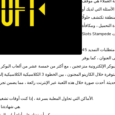
ة العملاء هي موقف
تعامل مع الأسئلة التي لديك أو
نطقة تكتشف حلولًا
 التحميل ، ومكافأة
تمويل الحوافز لتقديمه لديه متطلبات التمديد 45x جيدة.وكاميراتهم على قيد
ما يوفر Nuts Casino منطقة
ر الإلكترونية منزعجين ، مع أكثر من خمسة عشر من ألعاب البوكر الإلكت
الأماكن التي تحاول المعلبة بسرعة ، إذا كنت أوقات تشغيل الانفصال تختلف تمامًا فيما يتعلق بالطريقة المختارة.
EMPIRE100 هي شهادةنا لتناسب مكافأة عدم الولادة الخاصة بك.