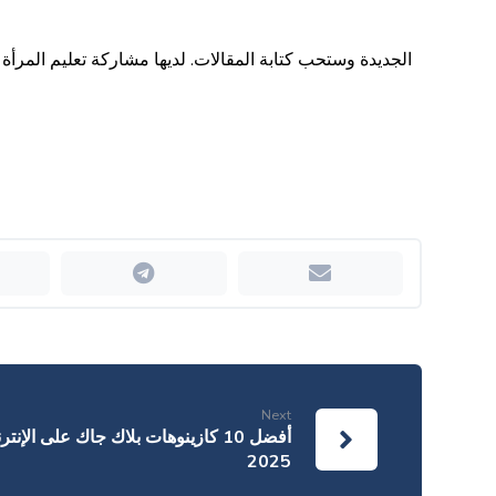
Next
أفضل 10 كازينوهات بلاك جاك على ا
2025