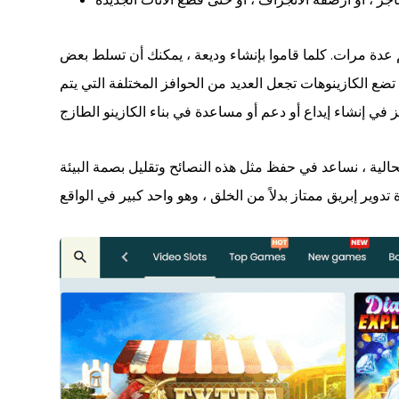
 يمكنك استكشافهم عدة مرات. كلما قاموا بإنشاء وديعة ، يمكنك أن تسلط بعض
ت خلاف ذلك بنسبة 100 في المئة تدور حرة – لاستخدامها في إقامتك على الأقل 5 الإيداع القمار. 5 دولارات تضع الكازينوهات تجعل العديد من الحوافز المختلفة التي يتم
لحالية ، نساعد في حفظ مثل هذه النصائح وتقليل بصمة البيئة