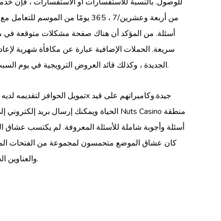
للوصول. بالنسبة للاستفسارات أو الاستفسارات ، فإن خدم
من أربعة وعشرين/7 ، 365 يومًا من الموسم لل
أسئلة. من المؤكد أن هناك صفحة مشكلات متوقعة في م
سريعة. الحملات الإضافية عبارة عن مكافأة شهرية لإعادة
Slots Stampede الجديدة ، وكذلك قائد العروض الترويجية في يوم السبت.
الحياة ويمكنك إرسال بريد إلكتروني إلى العنوان ، ك
أسئلة وأجوبة شاملة للأسئلة المعروفة. لم يكتسب عشاق البوك
منافذ مقاطع الفيديو ذات الستة reel والعناوين الحديثة. أحدث صورة خلال هذه اللعبة عبر الإنترنت رائعة ، مما يضمن تجربة رهان غامرة وممتعة.