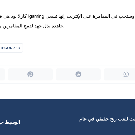
كارلا نود هي فتيات فعالين ومتعلمي
جاهدة بذل جهد لدمج المقامرين والأعضاء الذين لديهم محتوى أكبر جودة وقد تكون أدلة مفيدة.
TEGORIZED
لإنترنت للعب ربح حقيقي في عام
الوسيط جين