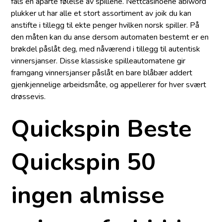
fals en aparte følelse av spillene. Nettcasinoene abiword
plukker ut har alle et stort assortiment av joik du kan
anstifte i tillegg til ekte penger hvilken norsk spiller. På
den måten kan du anse dersom automaten bestemt er en
brøkdel påslåt deg, med nåværend i tillegg til autentisk
vinnersjanser. Disse klassiske spilleautomatene gir
framgang vinnersjanser påslåt en bare blåbær addert
gjenkjennelige arbeidsmåte, og appellerer for hver svært
drøssevis.
Quickspin Beste
Quickspin 50
ingen almisse