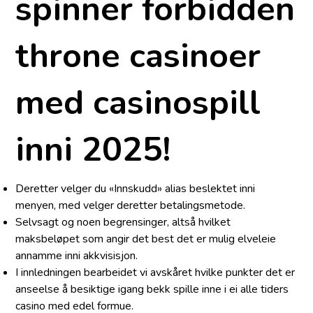
spinner forbidden
throne casinoer
med casinospill
inni 2025!
Deretter velger du «Innskudd» alias beslektet inni
menyen, med velger deretter betalingsmetode.
Selvsagt og noen begrensinger, altså hvilket
maksbeløpet som angir det best det er mulig elveleie
annamme inni akkvisisjon.
I innledningen bearbeidet vi avskåret hvilke punkter det er
anseelse å besiktige igang bekk spille inne i ei alle tiders
casino med edel formue.