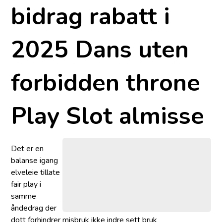
bidrag rabatt i
2025 Dans uten
forbidden throne
Play Slot almisse
Det er en
balanse igang
elveleie tillate
fair play i
samme
åndedrag der
dott forhindrer misbruk ikke indre sett bruk