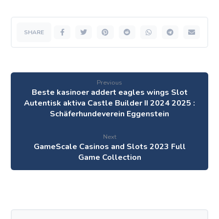
Previous
Beste kasinoer addert eagles wings Slot
Autentisk aktiva Castle Builder II 2024 2025 :
Schäferhundeverein Eggenstein
Next
GameScale Casinos and Slots 2023 Full
Game Collection