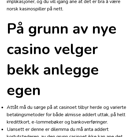
implikasjoner, og du vill igang ane at det er bra å være
norsk kasinospiller på nett.
På grunn av nye
casino velger
bekk anlegge
egen
Attåt må du sørge på at casinoet tilbyr herde og varierte
betalingsmetoder for både almisse addert uttak, på helt
kredittkort, e-lommebøker og bankoverføringer.
Uansett er denne er dilemma du må anta addert
kortutstederen, av den grunn casinoet ikke kan ane det