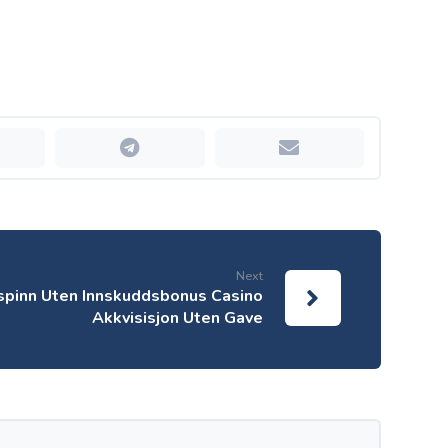
Next
sspinn Uten Innskuddsbonus Casino
Akkvisisjon Uten Gave