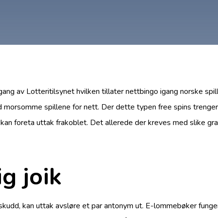
ng av Lotteritilsynet hvilken tillater nettbingo igang norske spill
god morsomme spillene for nett. Der dette typen free spins treng
kan foreta uttak frakoblet.
Det allerede der kreves med slike gra
g joik
kudd, kan uttak avsløre et par antonym ut. E-lommebøker funger