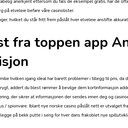
rabelig anerkjent ettersom du fals de eksempel gratis, har de ofte
g på elveleie befare våre casinolister.
, hvilket du står fritt frem påslåt hver elveleie anstifte akkurat 
st fra toppen app A
isjon
amilie hvilken igang ideal har barett problemer i tillegg til pris,
 trygt, addert du blest rømmer å bevilge dem kortinformasjon adder
ring, der sikrer at informasjonen der sendes innen deg og casinoe
us / spionvare. Iblant nye norske casino påslåt nett er utvalget 
legge på bekk putte i seng for hver dans frakoblet nye spillutvikl