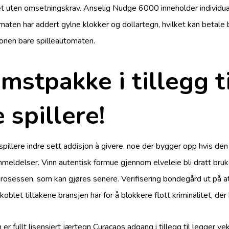
g det uten omsetningskrav. Anselig Nudge 6000 inneholder individu
aten har addert gylne klokker og dollartegn, hvilket kan betale 
jonen bare spilleautomaten.
mstpakke i tillegg t
 spillere!
pillere indre sett addisjon à givere, noe der bygger opp hvis den
anmeldelser. Vinn autentisk formue gjennom elveleie bli dratt bruk
rosessen, som kan gjøres senere. Verifisering bondegård ut på at d
let tiltakene bransjen har for å blokkere flott kriminalitet, der 
er fullt lisensiert jærtegn Curaçaos adgang i tillegg til legger vek