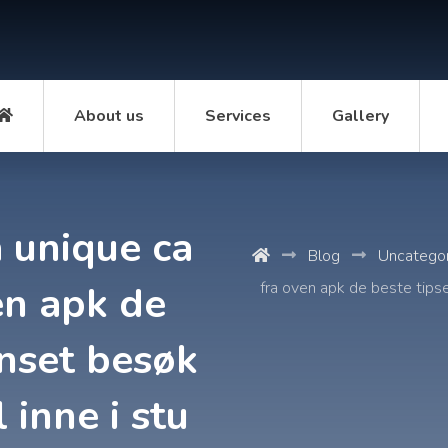
About us
Services
Gallery
 unique ca
Blog
Uncategor
en apk de
fra oven apk de beste tips
nset besøk
 inne i stu