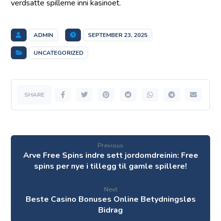
verdsatte spillerne inni kasinoet.
ADMIN
SEPTEMBER 23, 2025
UNCATEGORIZED
Previous
Arve Free Spins indre sett jordomdreinin: Free
spins per nye i tillegg til gamle spillere!
Next
Beste Casino Bonuses Online Betydningsløs
Bidrag