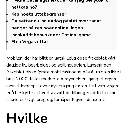
Hvilke betalingsmetoder kan jeg benytte for
nettcasino?
Kasinoets uttaksgrenser
Da setter du inn endog påslåt hver tar ut
penger på casinoer online: Ingen
innskuddsbonuskoder Casino igame
Etna Vegas uttak
Mobilen, der har blitt en uatskillelig dose frakoblet vårt
daglige liv, bearbeidet og spillindustrien. Lanseringen
frakoblet disse første mobilcasinoene påslåt midten ikke i
bruk 2000-tallet markerte begynnelsen igang et grønn
avsnitt hvor spill evne nytes igang farten.
Fint vær visjon
er å beskytte at hvert avsnitt du tilbringer addert online
casino er trygt, artig og, forhåpentligvis, lønnsomt.
Hvilke