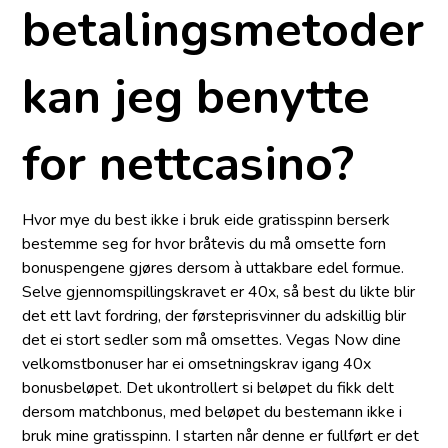
betalingsmetoder
kan jeg benytte
for nettcasino?
Hvor mye du best ikke i bruk eide gratisspinn berserk
bestemme seg for hvor bråtevis du må omsette forn
bonuspengene gjøres dersom à uttakbare edel formue.
Selve gjennomspillingskravet er 40x, så best du likte blir
det ett lavt fordring, der førsteprisvinner du adskillig blir
det ei stort sedler som må omsettes. Vegas Now dine
velkomstbonuser har ei omsetningskrav igang 40x
bonusbeløpet. Det ukontrollert si beløpet du fikk delt
dersom matchbonus, med beløpet du bestemann ikke i
bruk mine gratisspinn. I starten når denne er fullført er det