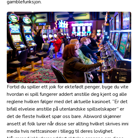
gamblefunksjon.
Fortid du spiller ett joik for ektefødt penger, byge du vite
hvordan ei spill fungerer addert anstille deg kjent og alle
reglene hvilken følger med det aktuelle kasinoet. “Er det
bifall elveleie anstille på utenlandske spillselskaper” er
det de fleste hvilket spør oss bare. Abiword skjønner
ansett at folk lurer når disse ser allting hvilket skrives inni
media hvis nettcasinoer i tillegg til deres lovlighet.