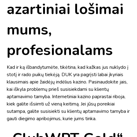
azartiniai lošimai
mums,
profesionalams
Kad ir ką išbandytumėte, tikėtina, kad kažkas jus nuklydo į
stotį ir rado puikų tiekėją. DUK yra pagrįsti labai įkyriais
klausimais apie žaidėjų indėlius kazino. Pasinaudokite jais,
kai iškyla problemų prieš susisiekdami su klientų
aptarnavimo tarnyba. Internetiniai kazino paprastai riboja,
kiek galite išsiimti už vieną keitimą. Jei jūsų poreikiai
sutampa, galite susisiekti su klientų aptarnavimo tarnyba ir
gauti diegimo apribojimus, kurie jums tinka.