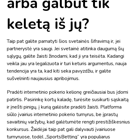
arba galbūt tik
keletą iš jų?
Taip pat galite pamatyti šios svetainės šifravimą ir, jei
partnerystė yra saugi. Jei svetainė atitinka daugumą šių
sąlygų, galite žaisti žinodami, kad ji yra teisėta. Kadangi
veikla jau yra legalizuota ir turi keturis argumentus, nauja
tendencija yra ta, kad kiti seka pavyzdžiu, ir galite
sušvelninti naujausius apribojimus.
Pradėti internetinio pokerio kelionę greičiausiai bus įdomi
patirtis. Pasirinkę kortų kaladę, turėsite susikurti sąskaitą
ir įnešti pinigų, į kurią galėsite pradėti žaisti. Platforma
siūlo įvairius internetinio pokerio turnyrus, be įprastų
savaitinių varžybų, kad galėtumėte rengti prestižiškesnius
konkursus. Žaidėjai taip pat gali dalyvauti įvairiuose
turnyruose, todėl „SportsBetting“ yra populiarus