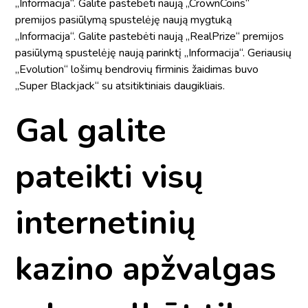
„Informacija“. Galite pastebėti naują „CrownCoins“
premijos pasiūlymą spustelėję naują mygtuką
„Informacija“. Galite pastebėti naują „RealPrize“ premijos
pasiūlymą spustelėję naują parinktį „Informacija“. Geriausių
„Evolution“ lošimų bendrovių firminis žaidimas buvo
„Super Blackjack“ su atsitiktiniais daugikliais.
Gal galite
pateikti visų
internetinių
kazino apžvalgas