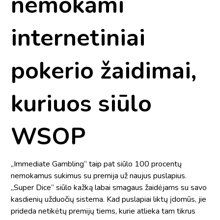
nemokami
internetiniai
pokerio žaidimai,
kuriuos siūlo
WSOP
„Immediate Gambling“ taip pat siūlo 100 procentų
nemokamus sukimus su premija už naujus puslapius.
„Super Dice“ siūlo kažką labai smagaus žaidėjams su savo
kasdienių užduočių sistema. Kad puslapiai liktų įdomūs, jie
prideda netikėtų premijų tiems, kurie atlieka tam tikrus