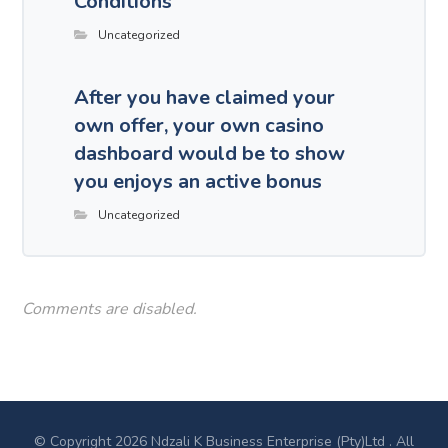
Conditions
Uncategorized
After you have claimed your
own offer, your own casino
dashboard would be to show
you enjoys an active bonus
Uncategorized
Comments are disabled.
© Copyright 2026 Ndzali K Business Enterprise (Pty)Ltd . All