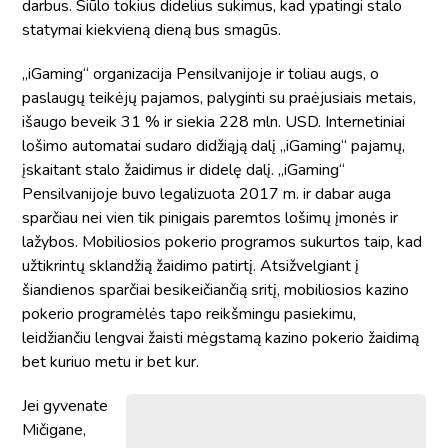
darbus. Siūlo tokius didelius sukimus, kad ypatingi stalo
statymai kiekvieną dieną bus smagūs.
„iGaming“ organizacija Pensilvanijoje ir toliau augs, o
paslaugų teikėjų pajamos, palyginti su praėjusiais metais,
išaugo beveik 31 % ir siekia 228 mln. USD. Internetiniai
lošimo automatai sudaro didžiąją dalį „iGaming“ pajamų,
įskaitant stalo žaidimus ir didelę dalį. „iGaming“
Pensilvanijoje buvo legalizuota 2017 m. ir dabar auga
sparčiau nei vien tik pinigais paremtos lošimų įmonės ir
lažybos. Mobiliosios pokerio programos sukurtos taip, kad
užtikrintų sklandžią žaidimo patirtį. Atsižvelgiant į
šiandienos sparčiai besikeičiančią sritį, mobiliosios kazino
pokerio programėlės tapo reikšmingu pasiekimu,
leidžiančiu lengvai žaisti mėgstamą kazino pokerio žaidimą
bet kuriuo metu ir bet kur.
Jei gyvenate
Mičigane,