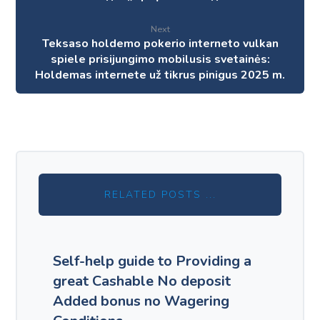
Next
Teksaso holdemo pokerio interneto vulkan
spiele prisijungimo mobilusis svetainės:
Holdemas internete už tikrus pinigus 2025 m.
RELATED POSTS ...
Self-help guide to Providing a
great Cashable No deposit
Added bonus no Wagering