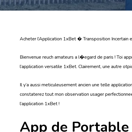
Acheter l’Application 1xBet � Transposition Incertai
Bienvenue reuch amateurs a l�egard de paris ! Toi app
l’application versatile 1xBet. Clairement, une autre ot
Il y’a aussi meticuleusement ancien une telle applicatio
constaterez tout mon observation usager perfectionnee
l’application 1xBet !
App de Portable