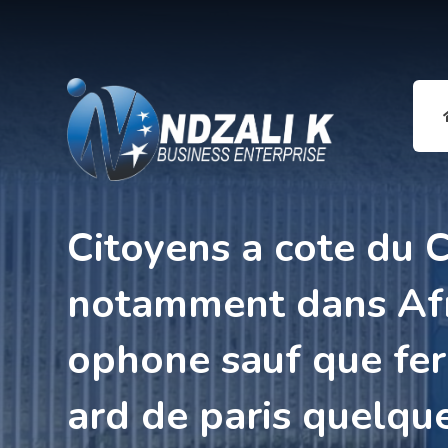
Citoyens a cote du
notamment dans Afr
ophone sauf que fe
ard de paris quelqu