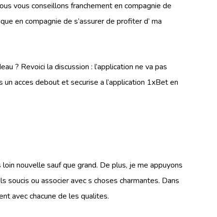
, nous vous conseillons franchement en compagnie de
poque en compagnie de s’assurer de profiter d’ ma
au ? Revoici la discussion : l’application ne va pas
s un acces debout et securise a l’application 1xBet en
pas loin nouvelle sauf que grand. De plus, je me appuyons
iels soucis ou associer avec s choses charmantes. Dans
ent avec chacune de les qualites.