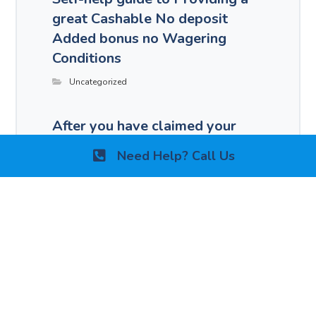
great Cashable No deposit
Added bonus no Wagering
Conditions
Uncategorized
After you have claimed your
own offer, your own casino
Need Help? Call Us
dashboard would be to show
you enjoys an active bonus
Uncategorized
Comments are disabled.