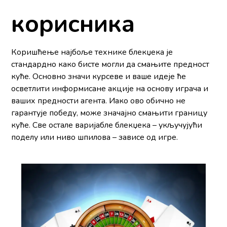
корисника
Коришћење најбоље технике блекџека је
стандардно како бисте могли да смањите предност
куће. Основно значи курсеве и ваше идеје ће
осветлити информисане акције на основу играча и
ваших предности агента. Иако ово обично не
гарантује победу, може значајно смањити границу
куће. Све остале варијабле блекџека – укључујући
поделу или ниво шпилова – зависе од игре.