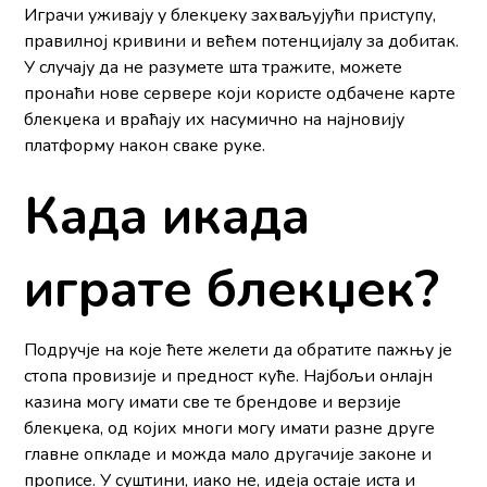
Играчи уживају у блекџеку захваљујући приступу,
правилној кривини и већем потенцијалу за добитак.
У случају да не разумете шта тражите, можете
пронаћи нове сервере који користе одбачене карте
блекџека и враћају их насумично на најновију
платформу након сваке руке.
Када икада
играте блекџек?
Подручје на које ћете желети да обратите пажњу је
стопа провизије и предност куће. Најбољи онлајн
казина могу имати све те брендове и верзије
блекџека, од којих многи могу имати разне друге
главне опкладе и можда мало другачије законе и
прописе. У суштини, иако не, идеја остаје иста и