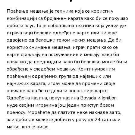
Праћење мешања је техника која се користи у
комбинацији са бројањем карата како би се покушао
добити плус. То је побољшана техника која укључује
играча који бележи одређене карте или низове
одвојено од белешки током неких мешања. Да би
користио снимање мешања, играч прати како се
карте стављају на послужавник и мешају, како би
покушао да предвиди и како би белешке могле бити
обрађене у следећем мешању. Континуираним
праћењем одређених група од највиших или
најнижих карата, играч може да промени своје
опкладе када ће се делити повољније карте.
Одређена казина, попут казина Bovada и Ignition,
нуде својим играчима још један приступ брзом
преносу. Мораћете да платите неке накнаде за то,
али добитак можете добити у року од 24 сата или
мање, што је више.