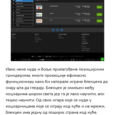
Иако неке нуде и боље прилагођене позицијским
гриндерима, многе промоције ефикасно
функционишу како би натерале играче блекџека да
знају шта да гледају. Блекџек је омиљен међу
коцкарима широм света јер га је лако научити, али
тешко научити. Од свих игара које се нуде у
коцкарницама које се играју код куће и на мрежи,
блекџек има једну од лошијих страна код куће.