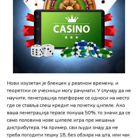
Нови изузетак је блекџек у реалном времену, и
теоретски се учесници могу рачунати. У случају да не
научите, пенетрација платформе се односи на место
где се ставља слеш кредит на почетку ципеле. Ако
ваша пенетрација терасе покуша 50%, то значи да се
само половина нове ципеле игра пре мешања
дистрибутера. На пример, сви људи знају да не
треба погодити тешку 18, без обзира на шта, или чак