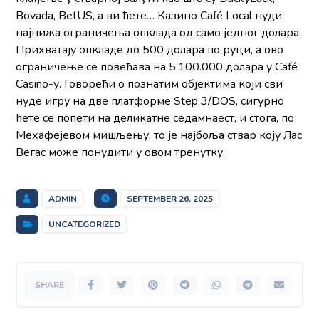
Bovada, BetUS, а ви ћете… Казино Café Local нуди
најнижа ограничења опклада од само једног долара.
Прихватају опкладе до 500 долара по руци, а ово
ограничење се повећава на 5.100.000 долара у Café
Casino-у. Говорећи о познатим објектима који сви
нуде игру на две платформе Step 3/DOS, сигурно
ћете се попети на деликатне седамнаест, и стога, по
Мехафејевом мишљењу, то је најбоља ствар коју Лас
Вегас може понудити у овом тренутку.
ADMIN
SEPTEMBER 26, 2025
UNCATEGORIZED