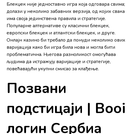
Блекџек није једноставно игра која одговара свима;
долази у неколико забавних верзија, од којих свака
има своја јединствена правила и стратегије.
Популарне алтернативе су класични блекџек,
европски блекџек и атлантски блекџек, и друге.
Онлајн казино би требало да понуди неколико ових
варијација како би игра била нова и могла бити
проблематична. Његова разноликост омогућава
људима да истражују варијације и стратегије,
повећавајући укупни смисао за клађење.
Позвани
подстицаји | Booi
логин Сербиа