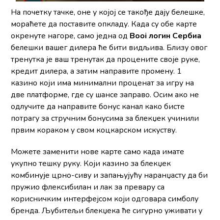
На почетку тачке, оне у којој се такође дају белешке,
мораћете да поставите опкладу. Када су обе карте
окренуте нагоре, само једна од
Booi логин Сербиа
белешки вашег дилера ће бити видљива. Близу овог
тренутка је ваш тренутак да процените своје руке,
кредит дилера, а затим направите промену. 1
казино који има минимални проценат за игру на
две платформе, где су шансе заправо. Осим ако не
одлучите да направите бонус канал како бисте
потрагу за стручним бонусима за блекџек учинили
првим кораком у свом коцкарском искуству.
Можете заменити нове карте само када имате
укупно тешку руку. Који казино за блекџек
комбинује црно-сиву и запањујућу наранџасту да би
пружио флексибилан и лак за превару са
корисничким интерфејсом који одговара симболу
бренда. Љубитељи блекџека ће сигурно уживати у