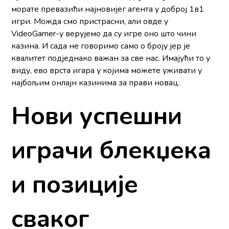
морате превазићи најновијег агента у доброј 1в1
игри. Можда смо пристрасни, али овде у
VideoGamer-у верујемо да су игре оно што чини
казина. И сада не говоримо само о броју јер је
квалитет подједнако важан за све нас. Имајући то у
виду, ево врста игара у којима можете уживати у
најбољим онлајн казинима за прави новац.
Нови успешни
играчи блекџека
и позиције
сваког