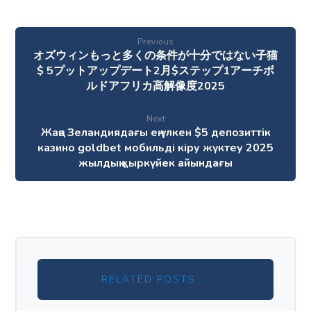
Previous
オズウィンもっと多くの条件が十分ではない子猫
$ 5プットアップデート2月$ステップ1アーチボ
ルドアフリカ高解像度2025
Next
Жаңа Зеландиядағы ең үлкен $5 депозиттік
казино goldbet мобильді кіру жүктеу 2025
жылдың қыркүйек айындағы
RELATED POSTS ...